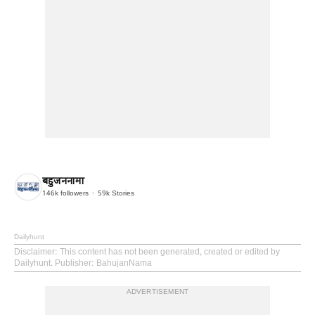
बहुजननामा
146k
followers
59k
Stories
Dailyhunt
Disclaimer
: This content has not been generated, created or edited by
Dailyhunt. Publisher: BahujanNama
ADVERTISEMENT