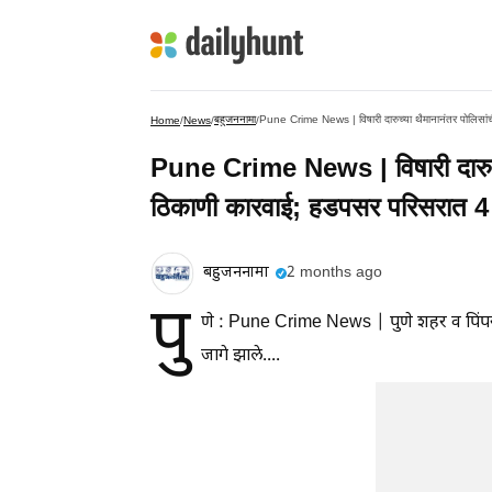
बहुजननामा
Pune Crime News | विषारी दारुच्या थैमानानंतर पोलिसा
Home
/
News
/
/
Pune Crime News | विषारी दारुच्
ठिकाणी कारवाई; हडपसर परिसरात 4
बहुजननामा
2 months ago
पु
णे : Pune Crime News | पुणे शहर व पिंपरी
जागे झाले....