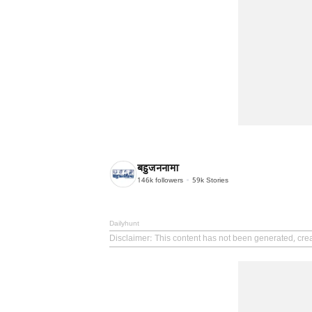
बहुजननामा
146k
followers
59k
Stories
Dailyhunt
Disclaimer
: This content has not been generated, cr