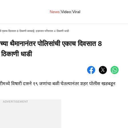
|
|
News
Video
Viral
ंची एकाच दिवसात 8 ठिकाणी कारवाई; हडपसर परिसरात 4 ठिकाणी धाडी
या थैमानानंतर पोलिसांची एकाच दिवसात 8
 ठिकाणी धाडी
मध्ये विषारी दारुने १९ जणांचा बळी घेतल्यानंतर शहर पोलीस खडबडून
ADVERTISEMENT