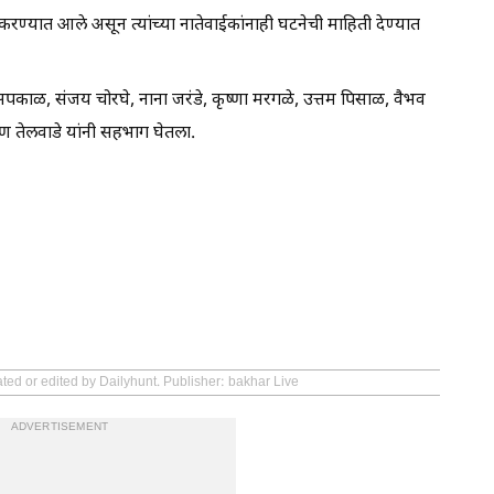
रण्यात आले असून त्यांच्या नातेवाईकांनाही घटनेची माहिती देण्यात
काळ, संजय चोरघे, नाना जरंडे, कृष्णा मरगळे, उत्तम पिसाळ, वैभव
ण तेलवाडे यांनी सहभाग घेतला.
ated or edited by Dailyhunt. Publisher: bakhar Live
ADVERTISEMENT