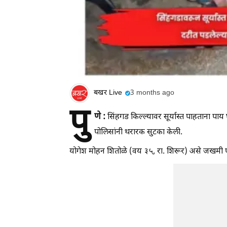
बखर Live
3 months ago
पु
णे :
सिंहगड किल्ल्यावर सूर्यास्त पाहताना पा
पोलिसांनी थरारक सुटका केली.
योगेश मोहन शितोळे (वय ३५, रा. शिरूर) असे जखमी प