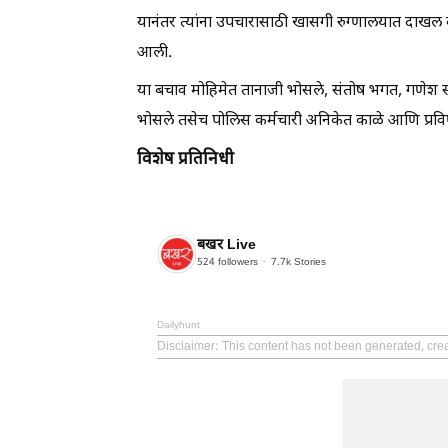
यानंतर त्यांना उपचारासाठी खासगी रुग्णालयात दाखल क
आली.
या बचाव मोहिमेत तानाजी भोसले, संतोष भगत, गणेश सप
भोसले तसेच पोलिस कर्मचारी अनिकेत काळे आणि प्रवि
विशेष प्रतिनिधी
बखर Live
524
followers
7.7k
Stories
Dailyhunt
Disclaimer
: This content has not been generated, cre