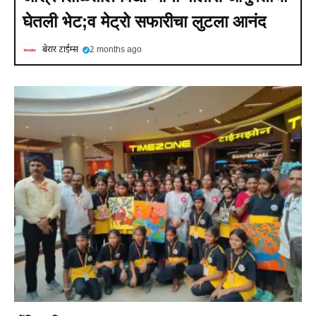
घेतली भेट;व मेट्रो सफारीचा लुटला आनंद
बेरार टाईम्स
2 months ago