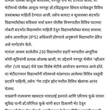
यानंतर पोलीस आयुक्त कार्यालय, नागपूर येथे भेट देण्यात आली. या
भेटीमध्ये पोलीस आयुक्त नागपूर डॉ.रविंद्रकुमार सिंघल यांचेकडून विविध
शस्त्रांबाबत माहिती देण्यात आली. तसेच कायदा व सुव्यवस्था संदर्भात
विद्यार्थ्यांसोबत सविस्तर चर्चा करुन पोलीस विभागातील विविध पदाच्या
नोकरी संदर्भात विद्यार्थ्यांना माहिती देवून विद्यार्थ्यांसोबत संवाद साधला.
तसेच आयपीएस (IPS) अधिकारी होण्याचे अनुषंगाने विद्यार्थ्यांना प्रेरित
असे मार्गदर्शन केले.
यानंतर आश्रम शाळेतील 230 विद्यार्थ्यांना शहरी भागातील आधुनिक
सोयी-सुविधांची प्रत्यक्ष ओळख व्हावी, या उद्देशाने नागपूर येथील 'व्हीआर
मॉल' (VR Mall) येथे एका विशेष भेटीचे आयोजन करण्यात आले होते.
या भेटीदरम्यान विद्यार्थ्यांनी मॉलमध्ये मांडण्यात आलेल्या विविध वस्तूंची
प्रदर्शने पाहिली, तसेच 'गेम टाईम झोन'मधील विविध खेळांचा आनंद
घेतला.
याप्रसंगी राज्यसभा खासदार मायाताई इवनाते आणि परिणय फुके यांच्या
सुविद्य पत्नी डॉ.परिनिता फुके यांनी सदर ठिकाणी भेट देवून