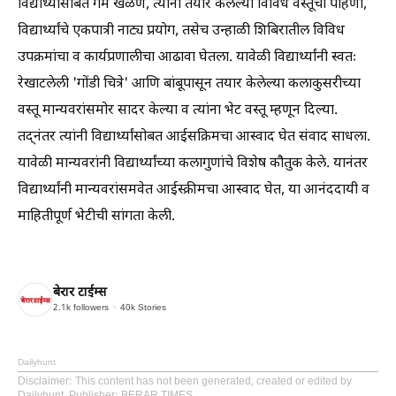
विद्यार्थ्यांसोबत गेम खेळणे, त्यांनी तयार केलेल्या विविध वस्तूंची पाहणी,
विद्यार्थ्यांचे एकपात्री नाट्य प्रयोग, तसेच उन्हाळी शिबिरातील विविध
उपक्रमांचा व कार्यप्रणालीचा आढावा घेतला. यावेळी विद्यार्थ्यांनी स्वतः
रेखाटलेली 'गोंडी चित्रे' आणि बांबूपासून तयार केलेल्या कलाकुसरीच्या
वस्तू मान्यवरांसमोर सादर केल्या व त्यांना भेट वस्तू म्हणून दिल्या.
तद्नंतर त्यांनी विद्यार्थ्यांसोबत आईसक्रिमचा आस्वाद घेत संवाद साधला.
यावेळी मान्यवरांनी विद्यार्थ्यांच्या कलागुणांचे विशेष कौतुक केले. यानंतर
विद्यार्थ्यांनी मान्यवरांसमवेत आईस्क्रीमचा आस्वाद घेत, या आनंददायी व
माहितीपूर्ण भेटीची सांगता केली.
बेरार टाईम्स
2.1k
followers
40k
Stories
Dailyhunt
Disclaimer
: This content has not been generated, created or edited by