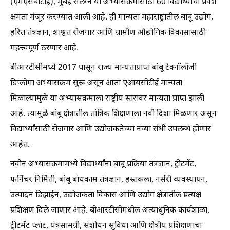
(एमएसबीटीई), मुंबई संलग्न या अभ्यासक्रमासाठी 60 विद्यार्थ्यांची प्रवेश
क्षमता मंजूर करण्यात आली आहे. ही मान्यता महाराष्ट्रातील बांबू उद्योग,
हरित तंत्रज्ञान, शाश्वत रोजगार आणि ग्रामीण औद्योगिक विकासासाठी
महत्त्वपूर्ण ठरणार आहे.
बीआरटीसीमध्ये 2017 पासून राज्य मान्यताप्राप्त बांबू टेक्नॉलॉजी
डिप्लोमा अभ्यासक्रम सुरू असून आता एआयसीटीई मान्यता
मिळाल्यामुळे या अभ्यासक्रमाला राष्ट्रीय स्तरावर मान्यता प्राप्त झाली
आहे. त्यामुळे बांबू क्षेत्रातील तांत्रिक शिक्षणाला नवी दिशा मिळणार असून
विद्यार्थ्यांसाठी रोजगार आणि उद्योजकतेच्या नव्या संधी उपलब्ध होणार
आहेत.
नवीन अभ्यासक्रमामध्ये विद्यार्थ्यांना बांबू प्रक्रिया तंत्रज्ञान, ट्रीटमेंट,
फर्निचर निर्मिती, बांबू बांधकाम तंत्रज्ञान, हस्तकला, नर्सरी व्यवस्थापन,
उत्पादन डिझाईन, उद्योजकता विकास आणि उद्योग क्षेत्रातील प्रत्यक्ष
प्रशिक्षण दिले जाणार आहे. बीआरटीसीमधील अत्याधुनिक कार्यशाळा,
ट्रीटमेंट प्लांट, यंत्रसामग्री, संशोधन सुविधा आणि क्षेत्रीय प्रशिक्षणाचा