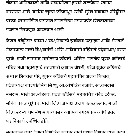
चौकात आतिषबाजी आणि भल्यामोठ्या हाराने जल्लोषात स्वागत
करण्यात आले. यानंतर खुल्या जीपमधून त्यांची सुरेश सावकार पोरेड्डीवार
यांच्या घरासमोरील प्रांगणात उभारलेल्या मंडपापर्यंत ढोलताशाच्या
गजरात मिरवणूक काढण्यात आली.
विजय वडेट्टीवार यांच्या अध्यक्षतेखाली झालेल्या पदग्रहण आणि शेतकरी
मेळाव्याला माजी शिक्षणमंत्री आणि आदिवासी काँग्रेसचे प्रदेशाध्यक्ष वसंत
पुरके, माजी खासदार मारोतराव कोवासे, अखिल भारतीय युवक काँग्रेसचे
सचिव तथा महाराष्ट्राचे सहप्रभारी कुणाल चौधरी, प्रदेश युवक काँग्रेसचे
अध्यक्ष शिवराज मोरे, युवक काँग्रेसचे महासचिव अजय चिकारा,
प्रदेशाध्यक्ष नवज्योतसिंग सिध्धू, आ.अभिजित वंजारी, आ.रामदास
मसराम, माजी आ.भांडेकर, प्रदेश काँग्रेसचे महासचिव रविंद्र दरेकर,
सचिव पंकज गुड्डेवार, माजी जि.प.अध्यक्ष अजय कंकडालवार, माजी
जि.प.सदस्य राम मेश्राम यांच्यासह काँग्रेसचे नगरसेवक आणि इतर
पदाधिकारी उपस्थित होते.
सत्काराला उत्तर देताना विश्वजित कोवासे यांनी पक्षाने विश्वास व्यक्त करत