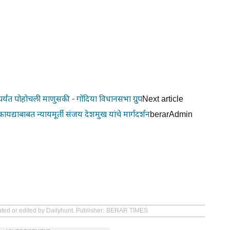
र्यंत पोहोचली माणुसकी - गोंदिया विधानसभा ग्रुप
Next article
यद्याबाबत न्यायमूर्ती संजय देशमुख यांचे मार्गदर्शन
berarAdmin
eated or edited by Dailyhunt. Publisher: BERAR TIMES