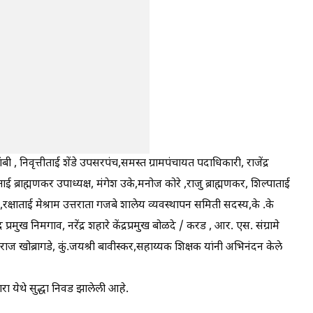
ी , निवृत्तीताई शेंडे उपसरपंच,समस्त ग्रामपंचायत पदाधिकारी, राजेंद्र
ताई ब्राह्मणकर उपाध्यक्ष, मंगेश उके,मनोज कोरे ,राजु ब्राह्मणकर, शिल्पाताई
डे,रक्षाताई मेश्राम उत्तराता गजबे शालेय व्यवस्थापन समिती सदस्य,के .के
द्र प्रमुख निमगाव, नरेंद्र शहारे केंद्रप्रमुख बोळदे / करड , आर. एस. संग्रामे
ाज खोब्रागडे, कुं.जयश्री बावीस्कर,सहाय्यक शिक्षक यांनी अभिनंदन केले
ारा येथे सुद्धा निवड झालेली आहे.