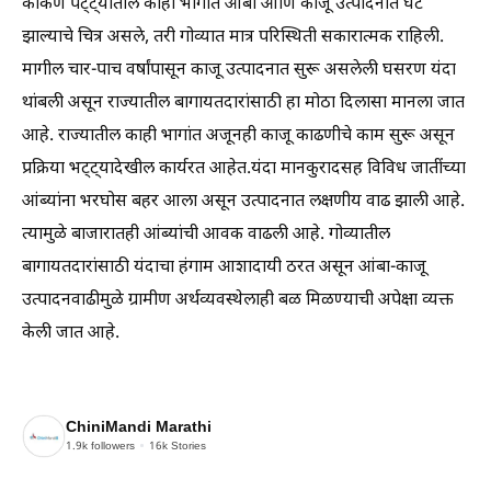
कोकण पट्ट्यातील काही भागांत आंबा आणि काजू उत्पादनात घट
झाल्याचे चित्र असले, तरी गोव्यात मात्र परिस्थिती सकारात्मक राहिली.
मागील चार-पाच वर्षांपासून काजू उत्पादनात सुरू असलेली घसरण यंदा
थांबली असून राज्यातील बागायतदारांसाठी हा मोठा दिलासा मानला जात
आहे. राज्यातील काही भागांत अजूनही काजू काढणीचे काम सुरू असून
प्रक्रिया भट्ट्यादेखील कार्यरत आहेत.यंदा मानकुरादसह विविध जातींच्या
आंब्यांना भरघोस बहर आला असून उत्पादनात लक्षणीय वाढ झाली आहे.
त्यामुळे बाजारातही आंब्यांची आवक वाढली आहे. गोव्यातील
बागायतदारांसाठी यंदाचा हंगाम आशादायी ठरत असून आंबा-काजू
उत्पादनवाढीमुळे ग्रामीण अर्थव्यवस्थेलाही बळ मिळण्याची अपेक्षा व्यक्त
केली जात आहे.
ChiniMandi Marathi
1.9k
followers
16k
Stories