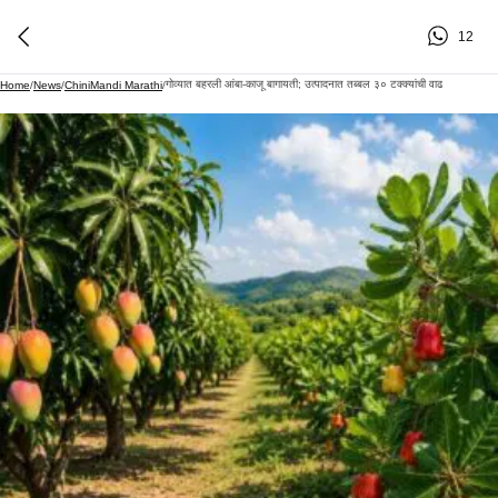
12
गोव्यात बहरली आंबा-काजू बागायती; उत्पादनात तब्बल ३० टक्क्यांची वाढ
Home
/
News
/
ChiniMandi Marathi
/