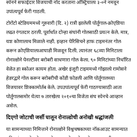
स्पेनने सफाईदार विजयाची नोंद करताना ऑस्ट्रियाला ३-०ने नमवून
उपांत्यपूर्व फेरी गाठली.
टोरोंटो स्टेडियममध्ये गुरुवारी (दि. २) रात्री झालेली पोर्तुगाल-क्रोएशिया
लढत रंगतदार ठरली. पूर्वार्धात दोन्हा संघांनी गोलसाठी प्रयत्न केले. मात्र,
यश कोणालाच मिळाले नाही. इव्हान पेरिसिचने हाफ टाइमनंतर गोल
करून क्रोएशियालाआघाडी मिळवून दिली. त्यानंतर ६८व्या मिनिटाला
रोनाल्डोने पेनल्टीवर बरोबरी साधणारा गोल केला. ९० मिनिटांच्या निर्धारित
वेळेत हा स्कोअर कायम होता. अखेर इंजुरी टाइममध्ये गोंझालो रामोसने
हेडरद्वारे गोल करून बरोबरीची कोंडी फोडली आणि पोर्तुगालच्या
विजयावर शिक्कामोर्तब केले. उपउपांत्यपूर्व फेरी गाठण्यासाठी आता
पोर्तुगालसमोर येत्या ७ तारखेला २०१०चा विजेता संघ स्पेनचे आव्हान
असेल.
दिएगो जोटाची जर्सी घालून रोनाल्डोची अनोखी श्रद्धांजली
या सामन्याच्या निमित्ताने रोनाल्डोने विश्वचषकाच्या नॉकआउट सामन्यात