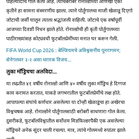
पहिल्यांदाच गोल केला आहे. त्याचबरोबर रोनाल्डोच्या आणखी एका
कृतीने हा सामना संस्मरणीय झाला. त्याने पोर्तुगालचा माजी खेळाडू दिएगो
जोटाची जर्सी घालून त्याला श्रद्धांजली वाहिली. जोटाचे एक वर्षापूर्वी
आजच्या दिवशी निधन झाले होते. रोनाल्डोची ही कृती पोर्तुगालच्या
पाठीराख्यांसह कोट्यवधी फुटबाॅलप्रेमींच्या मनात घर करून गेली.
FIFA World Cup 2026 : बेल्जियमचे अविश्वसनीय पुनरागमन;
सेनेगलवर ३-२ असा थरारक विजय…
लुका माॅड्रिचचा अलविदा…
या लढतीत ४१ वर्षीय रोनाल्डो आणि ४० वर्षीय लुका माॅड्रिच हे दिग्गज
काय करामत करतात, याकडे जगभरातील फुटबाॅलप्रेमींचे लक्ष होते.
आपापल्या संघांचे कर्णधार असलेल्या या दोन्ही खेळाडूंचा हा अखेरचा
विश्वचषक आहे. रोनाल्डोने पोर्तुगालसाठी बरोबरी साधणारा गोल केला.
दुसरीकडे, फुटबाॅलविश्वातील सर्वोत्तम मिडफिल्डरपैकी एक असलेल्या
माॅड्रिचने अनेक सुंदर चाली रचल्या. मात्र, त्यांचे गोलमध्ये रुपांतर झाले