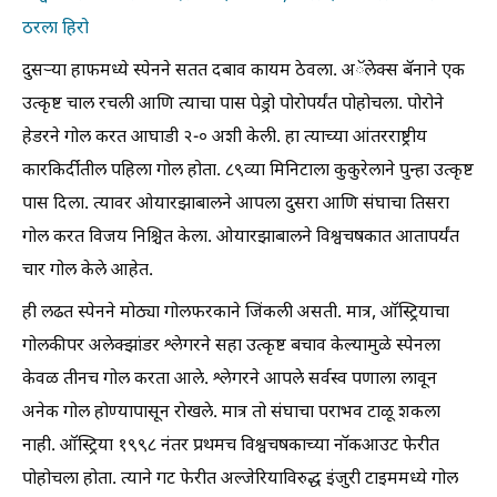
ठरला हिरो
दुसऱ्या हाफमध्ये स्पेनने सतत दबाव कायम ठेवला. अॅलेक्स बॅनाने एक
उत्कृष्ट चाल रचली आणि त्याचा पास पेड्रो पोरोपर्यंत पोहोचला. पोरोने
हेडरने गोल करत आघाडी २-० अशी केली. हा त्याच्या आंतरराष्ट्रीय
कारकिर्दीतील पहिला गोल होता. ८९व्या मिनिटाला कुकुरेलाने पुन्हा उत्कृष्ट
पास दिला. त्यावर ओयारझाबालने आपला दुसरा आणि संघाचा तिसरा
गोल करत विजय निश्चित केला. ओयारझाबालने विश्वचषकात आतापर्यंत
चार गोल केले आहेत.
ही लढत स्पेनने मोठ्या गोलफरकाने जिंकली असती. मात्र, ऑस्ट्रियाचा
गोलकीपर अलेक्झांडर श्लेगरने सहा उत्कृष्ट बचाव केल्यामुळे स्पेनला
केवळ तीनच गोल करता आले. श्लेगरने आपले सर्वस्व पणाला लावून
अनेक गोल होण्यापासून रोखले. मात्र तो संघाचा पराभव टाळू शकला
नाही. ऑस्ट्रिया १९९८ नंतर प्रथमच विश्वचषकाच्या नॉकआउट फेरीत
पोहोचला होता. त्याने गट फेरीत अल्जेरियाविरुद्ध इंजुरी टाइममध्ये गोल