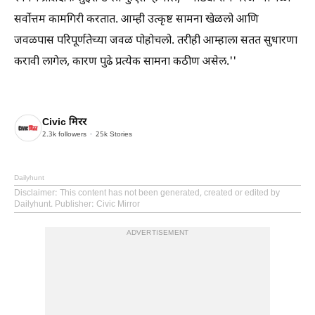
सर्वोत्तम कामगिरी करतात. आम्ही उत्कृष्ट सामना खेळलो आणि
जवळपास परिपूर्णतेच्या जवळ पोहोचलो. तरीही आम्हाला सतत सुधारणा
करावी लागेल, कारण पुढे प्रत्येक सामना कठीण असेल.''
Civic मिरर
2.3k
followers
25k
Stories
Dailyhunt
Disclaimer
: This content has not been generated, created or edited by
Dailyhunt. Publisher: Civic Mirror
ADVERTISEMENT