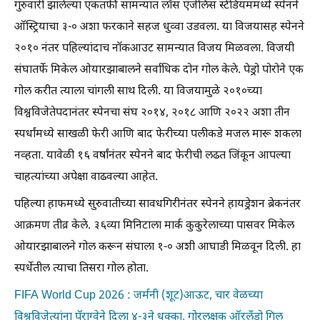
गुरुवारी झालेल्या एकतर्फी सामन्यात लॉस एंजेलिस स्टेडियममध्ये स्पेनने
ऑस्ट्रियाचा ३-० अशा फरकाने सहज धुव्वा उडवला. या विजयासह स्पेनने
२०१० नंतर पहिल्यांदाच नॉकआउट सामन्यात विजय मिळवला. विजयी
संघातर्फे मिकेल ओयारझाबालने सर्वाधिक दोन गोल केले. पेड्रो पोरोने एक
गोल करीत त्याला चांगली साथ दिली. या विजयामुळे २०१०च्या
विश्वविजेतेपदानंतर स्पेनचा संघ २०१४, २०१८ आणि २०२२ अशा तीन
स्पर्धांमध्ये साखळी फेरी आणि बाद फेरीच्या पलीकडे मजल मारू शकला
नव्हता. यावेळी १६ वर्षांनंतर स्पेनने बाद फेरीची लढत जिंकून आपल्या
चाहत्यांच्या अपेक्षा वाढवल्या आहेत.
पहिल्या हाफमध्ये सुरुवातीच्या सावधगिरीनंतर स्पेनने हायड्रेशन ब्रेकनंतर
आक्रमण तीव्र केले. ३६व्या मिनिटाला मार्क कुकुरेलाच्या पासवर मिकेल
ओयारझाबालने गोल करून संघाला १-० अशी आघाडी मिळवून दिली. हा
स्पर्धेतील त्याचा तिसरा गोल होता.
FIFA World Cup 2026 : जर्मनी (शूट)आऊट, चार वेळच्या
विश्वविजेत्यांना पॅराग्वेने दिला ४-३ने धक्का, गोरलक्षक ऑरलँडो गिल