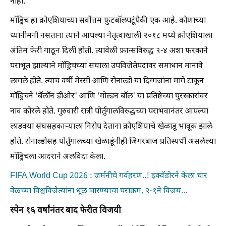
नाही.
माॅड्रिच हा क्रोएशियाच्या सर्वोत्तम फुटबाॅलपटूंपैकी एक आहे. कोणाच्या
ध्यानीमनी नसताना त्याने आपल्या नेतृत्वाखाली २०१८ मध्ये क्रोएशियाला
अंतिम फेरी गाठून दिली होती. त्यावेळी फ्रान्सविरुद्ध २-४ अशा फरकाने
पराभूत झाल्याने माॅड्रिचच्या संघाला उपविजेतेपदावर समाधान मानावे
लागले होते. त्याच वर्षी मेस्सी आणि रोनाल्डो या दिग्गजांना मागे टाकून
माॅड्रिचने 'बॅलाॅन डीओर' आणि 'गोल्डन बाॅल' या प्रतिष्ठेच्या पुरस्कारांवर
नाव कोरले होते. गुरुवारी रात्री पोर्तुगालविरुद्धच्या पराभवानंतर आपल्या
लाडक्या संघसहकाऱ्याला निरोप देताना क्रोएशियाचे खेळाडू भावूक झाले
होते. रोनाल्डोसह पोर्तुगालच्या खेळाडूंनीही जिगरबाज प्रतिस्पर्धी असलेल्या
माॅड्रिचला आदराने अलविदा केला.
FIFA World Cup 2026 : जर्मनीचे गर्वहरण..! इक्वॅडोरने केला चार
वेळच्या विश्वविजेत्यांना धूळ चारण्याचा पराक्रम, २-१ने विजय…
स्पेन १६ वर्षांनंतर बाद फेरीत विजयी