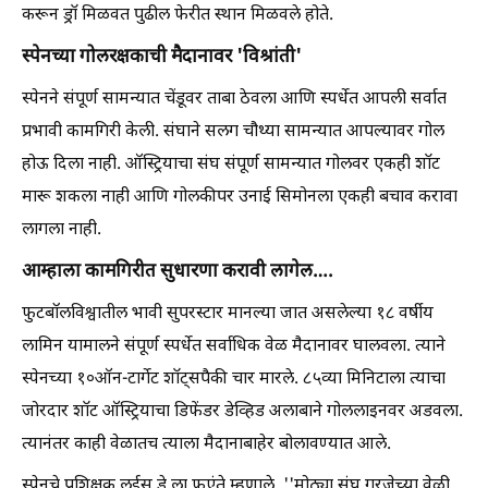
करून ड्रॉ मिळवत पुढील फेरीत स्थान मिळवले होते.
स्पेनच्या गोलरक्षकाची मैदानावर 'विश्रांती'
स्पेनने संपूर्ण सामन्यात चेंडूवर ताबा ठेवला आणि स्पर्धेत आपली सर्वात
प्रभावी कामगिरी केली. संघाने सलग चौथ्या सामन्यात आपल्यावर गोल
होऊ दिला नाही. ऑस्ट्रियाचा संघ संपूर्ण सामन्यात गोलवर एकही शॉट
मारू शकला नाही आणि गोलकीपर उनाई सिमोनला एकही बचाव करावा
लागला नाही.
आम्हाला कामगिरीत सुधारणा करावी लागेल….
फुटबाॅलविश्वातील भावी सुपरस्टार मानल्या जात असलेल्या १८ वर्षीय
लामिन यामालने संपूर्ण स्पर्धेत सर्वाधिक वेळ मैदानावर घालवला. त्याने
स्पेनच्या १०ऑन-टार्गेट शॉट्सपैकी चार मारले. ८५व्या मिनिटाला त्याचा
जोरदार शॉट ऑस्ट्रियाचा डिफेंडर डेव्हिड अलाबाने गोललाइनवर अडवला.
त्यानंतर काही वेळातच त्याला मैदानाबाहेर बोलावण्यात आले.
स्पेनचे प्रशिक्षक लुईस डे ला फुएंते म्हणाले, ''मोठ्या संघ गरजेच्या वेळी