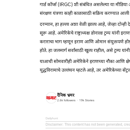
गार्ड कॉर्प्स (IRGC) शी संबंधित असलेल्या या मीडिया
संरक्षण यंत्रणा काही काळासाठी सक्रिय करण्यात आली 
दरम्यान, हा हल्ला अशा वेळी झाला आहे, जेव्हा दोन्ही द
सुरू आहे. अमेरिकेचे राष्ट्राध्यक्ष डोनाल्ड ट्रम्प यां
कराराचा भाग म्हणून इराण आणि ओमान संयुक्तपणे होर्
होते. हा जलमार्ग सर्वांसाठी खुला राहील, असे ट्रम्प यांनी
याआधी सोमवारीही अमेरिकेने इराणच्या नौका आणि क्षेपणास
युद्धविरामाचे उल्लंघन म्हटले आहे, तर अमेरिकेच्या सें
दैनिक भ्रमर
2.6k
followers
19k
Stories
Dailyhunt
Disclaimer
: This content has not been generated, cre