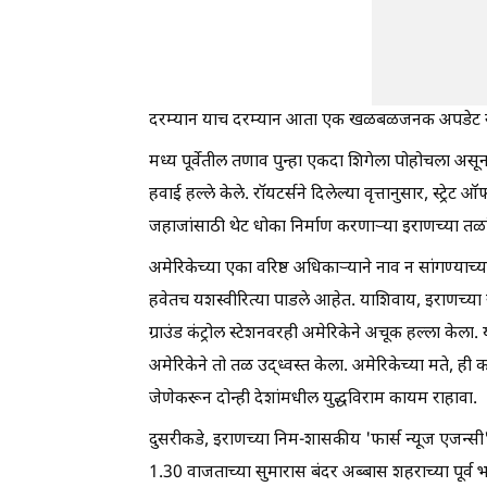
दरम्यान याच दरम्यान आता एक खळबळजनक अपडेट 
मध्य पूर्वेतील तणाव पुन्हा एकदा शिगेला पोहोचला असू
हवाई हल्ले केले. रॉयटर्सने दिलेल्या वृत्तानुसार, स्ट्र
जहाजांसाठी थेट धोका निर्माण करणाऱ्या इराणच्या त
अमेरिकेच्या एका वरिष्ठ अधिकाऱ्याने नाव न सांगण्याच
हवेतच यशस्वीरित्या पाडले आहेत. याशिवाय, इराणच्या र
ग्राउंड कंट्रोल स्टेशनवरही अमेरिकेने अचूक हल्ला केला
अमेरिकेने तो तळ उद्ध्वस्त केला. अमेरिकेच्या मते, ह
जेणेकरून दोन्ही देशांमधील युद्धविराम कायम राहावा.
दुसरीकडे, इराणच्या निम-शासकीय 'फार्स न्यूज एजन्सी'न
1.30 वाजताच्या सुमारास बंदर अब्बास शहराच्या पूर्व 