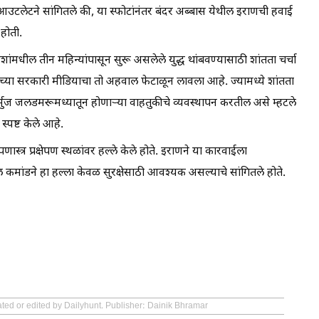
 आउटलेटने सांगितले की, या स्फोटांनंतर बंदर अब्बास येथील इराणची हवाई
होती.
ेशांमधील तीन महिन्यांपासून सुरू असलेले युद्ध थांबवण्यासाठी शांतता चर्चा
नी इराणच्या सरकारी मीडियाचा तो अहवाल फेटाळून लावला आहे. ज्यामध्ये शांतता
मुज जलडमरूमध्यातून होणाऱ्या वाहतुकीचे व्यवस्थापन करतील असे म्हटले
 स्पष्ट केले आहे.
्त्र प्रक्षेपण स्थळांवर हल्ले केले होते. इराणने या कारवाईला
ट्रल कमांडने हा हल्ला केवळ सुरक्षेसाठी आवश्यक असल्याचे सांगितले होते.
ated or edited by Dailyhunt. Publisher: Dainik Bhramar