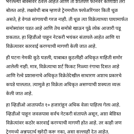
भरलेल्या बॉक्सवर ठेवले आहेत आणि तो शांतपणे फोनवर कोणाशी तरी
बोलत आहे. लक्षवेधी बाब म्हणजे ट्रेनमधील फ्लोअरिंगवर किती धूळ
असते, हे वेगळं सांगायची गरज नाही. ती धूळ त्या विक्रेत्याच्या पायामार्फत
समोस्यांवर पडत आहे आणि तेच समोसे खाऊन पुढे लोक आजारी पडू
शकतात. हा व्हिडीओ पाहून नेटकरी भयंकर संतापले आहेत आणि या
विक्रेत्यावर कारवाई करण्याची मागणी केली जात आहे.
ही घटना नेमकी कुठे घडली, याबाबत कुठलीही अधिकृत माहिती समोर
आलेली नाही. मात्र, विक्रेत्याचा शर्ट फिकट निळ्या रंगाचा दिसत आहे
आणि रेल्वे प्रशासनाचे अधिकृत विक्रेतेदेखील साधारण अशाच प्रकारचे
कपडे घालतात. त्यामुळे हा विक्रेता अधिकृत असण्याची शक्यता व्यक्त
केली जात आहे.
हा व्हिडीओ आतापर्यंत १० हजारांहून अधिक वेळा पाहिला गेला आहे.
व्हिडीओ पाहून जवळपास सर्वच नेटकरी संतापले असून, अशा बेशिस्त
विक्रेत्यांवर कठोर कारवाई करण्याची मागणी होत आहे. तर काही जण
ट्रेनमध्ये अन्नपदार्थ खरेदी करू नका, असा सल्लाही देत आहेत.