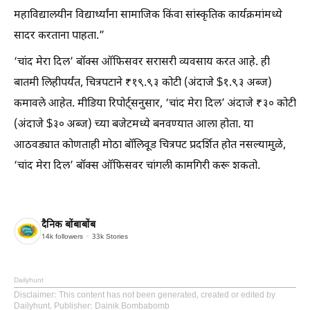
महाविद्यालयीन विद्यार्थ्यांना सामाजिक किंवा सांस्कृतिक कार्यक्रमांमध्ये
सादर करताना पाहता.”
‘चांद मेरा दिल’ बॉक्स ऑफिसवर सरासरी व्यवसाय करत आहे. ही
बातमी लिहीपर्यंत, चित्रपटाने ₹१९.९३ कोटी (अंदाजे $१.९३ अब्ज)
कमावले आहेत. मीडिया रिपोर्ट्सनुसार, ‘चांद मेरा दिल’ अंदाजे ₹३० कोटी
(अंदाजे $३० अब्ज) च्या बजेटमध्ये बनवण्यात आला होता. या
आठवड्यात कोणताही मोठा बॉलिवूड चित्रपट प्रदर्शित होत नसल्यामुळे,
‘चांद मेरा दिल’ बॉक्स ऑफिसवर चांगली कामगिरी करू शकतो.
दैनिक बोंबाबोंब
14k
followers
33k
Stories
Dailyhunt
Disclaimer
: This content has not been generated, created or edited by
Dailyhunt. Publisher: Dainik Bombabomb