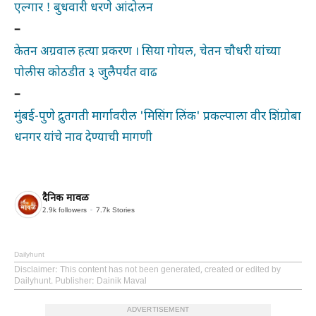
एल्गार ! बुधवारी धरणे आंदोलन
–
केतन अग्रवाल हत्या प्रकरण । सिया गोयल, चेतन चौधरी यांच्या
पोलीस कोठडीत ३ जुलैपर्यंत वाढ
–
मुंबई-पुणे द्रुतगती मार्गावरील 'मिसिंग लिंक' प्रकल्पाला वीर शिंग्रोबा
धनगर यांचे नाव देण्याची मागणी
दैनिक मावळ
2.9k
followers
7.7k
Stories
Dailyhunt
Disclaimer
: This content has not been generated, created or edited by
Dailyhunt. Publisher: Dainik Maval
ADVERTISEMENT