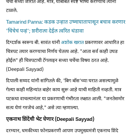
चर्चा सध्या जोरात आहे. मात्र, याबाबत स्पष्ट भाष्य करण्याचे त्यांनी
टाळले.
Tamarind Panna: कडक उन्हात उष्माघातापासून बचाव करणार
'चिंचेचं पन्हं'; शरीराला देईल त्वरित थंडावा
दिग्दर्शक स्वरूप बी. सावंत यांनी
अशोक खरात
प्रकरणावर आधारित हा
चित्रपट तयार करण्याचा निर्णय घेतला आहे. "आता सर्व काही उघड
होईल" ही चित्रपटाची टॅगलाइन सध्या चर्चेचा विषय ठरत आहे.
(Deepali Sayyad)
दिपाली सय्यद यांनी सांगितले की, 'बिग बॉस'च्या घरात असल्यामुळे
गेल्या काही महिन्यांत बाहेर काय सुरू आहे याची माहिती नव्हती. मात्र
पटकथा वाचल्यानंतर या प्रकरणाची गंभीरता लक्षात आली. "जनतेसमोर
सत्य येणं गरजेचं आहे," असे त्या म्हणाल्या.
एकनाथ शिंदेंची भेट घेणार (Deepali Sayyad)
दरम्यान, धमकीच्या फोनप्रकरणी आपण उपमुख्यमंत्री एकनाथ शिंदे