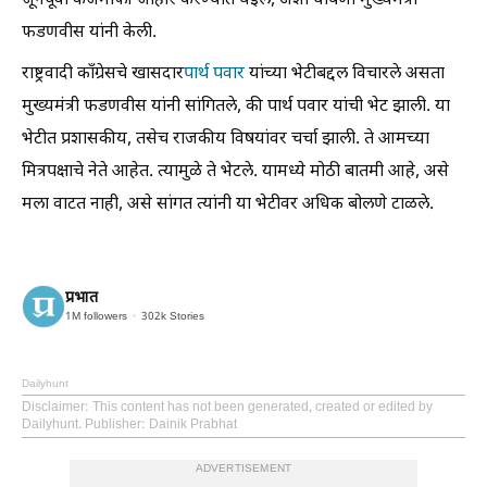
जूनपूर्वी कर्जमाफी जाहीर करण्यात येईल, अशी घोषणा मुख्यमंत्री
फडणवीस यांनी केली.
राष्ट्रवादी काँग्रेसचे खासदार
पार्थ पवार
यांच्या भेटीबद्दल विचारले असता
मुख्यमंत्री फडणवीस यांनी सांगितले, की पार्थ पवार यांची भेट झाली. या
भेटीत प्रशासकीय, तसेच राजकीय विषयांवर चर्चा झाली. ते आमच्या
मित्रपक्षाचे नेते आहेत. त्यामुळे ते भेटले. यामध्ये मोठी बातमी आहे, असे
मला वाटत नाही, असे सांगत त्यांनी या भेटीवर अधिक बोलणे टाळले.
प्रभात
1M
followers
302k
Stories
Dailyhunt
Disclaimer
: This content has not been generated, created or edited by
Dailyhunt. Publisher: Dainik Prabhat
ADVERTISEMENT