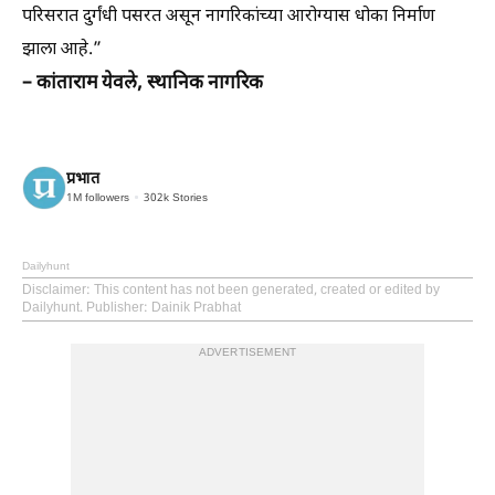
परिसरात दुर्गंधी पसरत असून नागरिकांच्या आरोग्यास धोका निर्माण
झाला आहे.”
– कांताराम येवले, स्थानिक नागरिक
प्रभात
1M
followers
302k
Stories
Dailyhunt
Disclaimer
: This content has not been generated, created or edited by
Dailyhunt. Publisher: Dainik Prabhat
ADVERTISEMENT