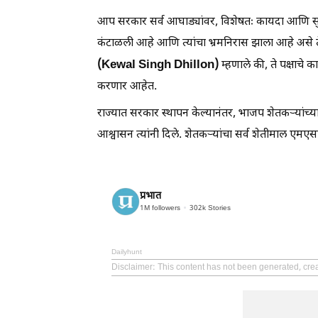
आप सरकार सर्व आघाड्यांवर, विशेषतः कायदा आणि सुव्
कंटाळली आहे आणि त्यांचा भ्रमनिरास झाला आहे असे ते म्
(Kewal Singh Dhillon)
म्हणाले की, ते पक्षाचे
करणार आहेत.
राज्यात सरकार स्थापन केल्यानंतर, भाजप शेतकऱ्यां
आश्वासन त्यांनी दिले. शेतकऱ्यांचा सर्व शेतीमाल एमए
प्रभात
1M
followers
302k
Stories
Dailyhunt
Disclaimer
: This content has not been generated, cre