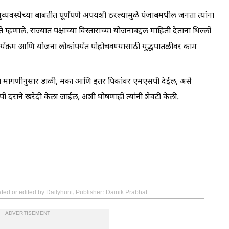
यवस्थेच्या बाबतीत पूर्णपणे अपयशी ठरल्यामुळे पंजाबमधील जनता त्यांना
हणाले. राज्यात पक्षाच्या विस्ताराच्या योजनांबद्दल माहिती देताना धिल्लों
 कार्यक्रम आणि योजना लोकांपर्यंत पोहोचवण्यासाठी युद्धपातळीवर काम
च्या मागणीनुसार डाळी, मका आणि इतर पिकांवर एमएसपी देईल, असे
सपी दराने खरेदी केला जाईल, अशी घोषणाही त्यांनी शेवटी केली.
ated or edited by Dailyhunt. Publisher: Dainik Prabhat
ADVERTISEMENT