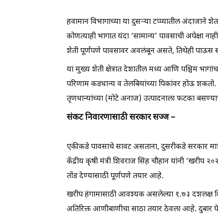
हवामान विभागाच्या या दुसऱ्या टप्प्यातील अंदाजाने श
कोणत्याही भागात यंदा ‘सामान्य’ पावसाची अपेक्षा नाही.
शेती पूर्णपणे पावसावर अवलंबून असते, तिथेही पाऊस सा
या मुख्य शेती क्षेत्रात देशातील मध्य आणि पश्चिम भाग
परिणाम कडधान्य व तेलबियांच्या पिकांवर होऊ शकतो. य
तृणधान्यांच्या (मोटे अनाज) उत्पादनाला फटका बसण्य
संकट निवारणासाठी सरकार सज्ज –
एकीकडे पावसाचे सावट असताना, दुसरीकडे सरकार मात्
केंद्रीय कृषी मंत्री शिवराज सिंह चौहान यांनी ‘खरीप 
तोंड देण्यासाठी पूर्णपणे तयार आहे.
खरीप हंगामासाठी आवश्यक असलेल्या १.७३ दशलक्ष क्विं
अतिरिक्त आणीबाणीचा साठा तयार ठेवला आहे. दुबार पे