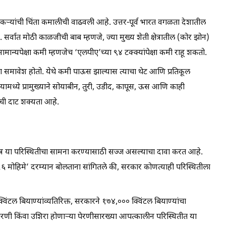
ेतकऱ्यांची चिंता कमालीची वाढवली आहे. उत्तर-पूर्व भारत वगळता देशातील
 सर्वात मोठी काळजीची बाब म्हणजे, ज्या मुख्य शेती क्षेत्रातील (कोर झोन)
मान्यपेक्षा कमी म्हणजेच ‘एलपीए’च्या ९४ टक्क्यांपेक्षा कमी राहू शकतो.
ांचा समावेश होतो. येथे कमी पाऊस झाल्यास त्याचा थेट आणि प्रतिकूल
ामध्ये प्रामुख्याने सोयाबीन, तुरी, उडीद, कापूस, ऊस आणि काही
ाची दाट शक्यता आहे.
र या परिस्थितीचा सामना करण्यासाठी सज्ज असल्याचा दावा करत आहे.
२०२६ मोहिमे’ दरम्यान बोलताना सांगितले की, सरकार कोणत्याही परिस्थितीला
टल बियाण्यांव्यतिरिक्त, सरकारने १७४,००० क्विंटल बियाण्यांचा
रणी किंवा उशिरा होणाऱ्या पेरणीसारख्या आपत्कालीन परिस्थितीत या