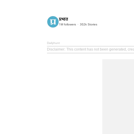
प्रभात
1M
followers
302k
Stories
Dailyhunt
Disclaimer
: This content has not been generated, cre