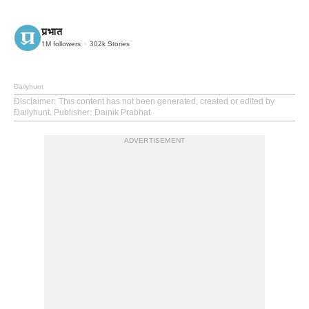
प्रभात
1M
followers
302k
Stories
Dailyhunt
Disclaimer
: This content has not been generated, created or edited by
Dailyhunt. Publisher: Dainik Prabhat
ADVERTISEMENT