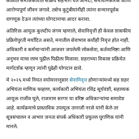
काळात समाजकार्यात सक्रिय सहभाग घेत आनंदी, समाधानकारक आणि
आरोग्यपूर्ण जीवन जगावे. तसेच कुटुंबीयांनीही त्यांना सन्मानपूर्वक
वागणूक देऊन त्यांच्या योगदानाचा आदर करावा.
अतिरिक्त आयुक्त कुलदीप जंगम म्हणाले, सेवानिवृत्ती ही केवळ शासकीय
प्रक्रियेपुरती मर्यादित असते, मनातील सेवाभाव कधीही निवृत्त होत नाही.
अधिकारी व कर्मचाऱ्यांनी आजवर जपलेली लोकसेवा, कर्तव्यनिष्ठा आणि
अनुभव याचा लाभ पुढील पिढीला मिळावा. शहराच्या विकास प्रक्रियेत
मार्गदर्शक म्हणून त्यांनी पुढेही योगदान द्यावे.
मे २०२६ मध्ये नियत वयोमानानुसार
सेवानिवृत्त
होणाऱ्यांमध्ये सह शहर
अभियंता माणिक चव्हाण, कार्यकारी अभियंता रविंद्र सूर्यवंशी, सहाय्यक
आयुक्त राजीव घुले, राजाराम सरगर या वरिष्ठ अधिकाऱ्यांचा समावेश
आहे. कार्यक्रमाचे प्रास्ताविक उपायुक्त तानाजी नरळे यांनी केले तर
सूत्रसंचालन व आभार जनता संपर्क अधिकारी प्रफुल्ल पुराणिक यांनी
मानले.