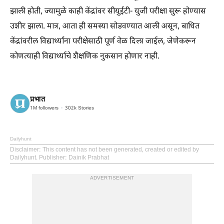
झाली होती, ज्यामुळे काही केंद्रांवर सीयुईटी- युजी परीक्षा सुरू होण्यास
उशीर झाला. मात्र, आता ही समस्या सोडवण्यात आली असून, बाधित
केंद्रांवरील विद्यार्थ्यांना परीक्षेसाठी पूर्ण वेळ दिला जाईल, जेणेकरून
कोणत्याही विद्यार्थ्याचे शैक्षणिक नुकसान होणार नाही.
प्रभात
1M
followers
302k
Stories
Dailyhunt
Disclaimer
: This content has not been generated, created or edited by
Dailyhunt. Publisher: Dainik Prabhat
ADVERTISEMENT