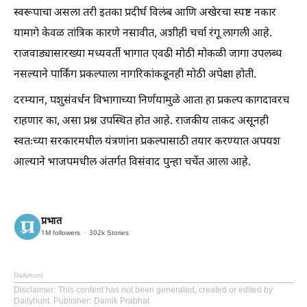
स्वरूपाचा असला तरी इतका प्रदीर्घ विलंब आणि अखेरचा स्पष्ट नकार
यामागे केवळ तांत्रिक कारणे नसावीत, अशीही चर्चा रंगू लागली आहे.
राजवाड्यासारख्या मध्यवर्ती भागात एवढी मोठी मोकळी जागा उपलब्ध
नसल्याने पार्किंग प्रकल्पाला नागरिकांकडूनही मोठी अपेक्षा होती.
दरम्यान, पशुसंवर्धन विभागाच्या निर्णयामुळे आता हा प्रकल्प कागदावरच
राहणार का, असा प्रश्न उपस्थित होत आहे. राजकीय ताकद असूनही
स्वतःच्या सरकारमधील यंत्रणांना प्रकल्पासाठी तयार करण्यात अपयश
आल्याने भाजपमधील अंतर्गत विसंवाद पुन्हा चर्चेत आला आहे.
प्रभात
1M
followers
302k
Stories
Dailyhunt
Disclaimer
: This content has not been generated, created or edited by
Dailyhunt. Publisher: Dainik Prabhat