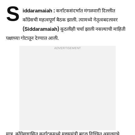
S
iddaramaiah :
कर्नाटकसंदर्भात मंगळवारी दिल्लीत
कॉंग्रेसची महत्वपूर्ण बैठक झाली. त्यामध्ये नेतृत्वबदलावर
(Siddaramaiah)
कुठलीही चर्चा झाली नसल्याची माहिती
पक्षाच्या गोटातून देण्यात आली.
ADVERTISEMENT
मात्र, कॉंग्रेसशासित कर्नाटकमध्ये मुख्यमंत्री बदल निश्‍चित असल्याचे