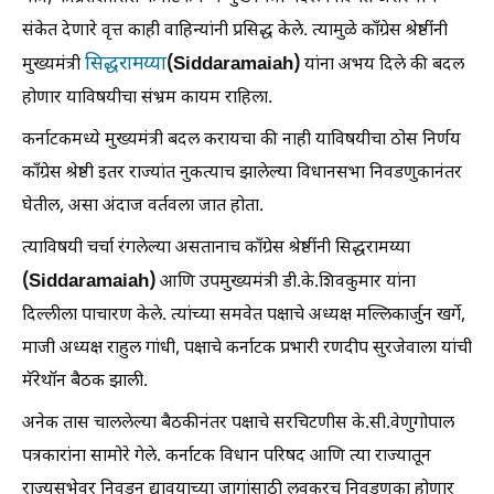
संकेत देणारे वृत्त काही वाहिन्यांनी प्रसिद्ध केले. त्यामुळे कॉंग्रेस श्रेष्ठींनी
सिद्धरामय्या
(Siddaramaiah)
मुख्यमंत्री
यांना अभय दिले की बदल
होणार याविषयीचा संभ्रम कायम राहिला.
कर्नाटकमध्ये मुख्यमंत्री बदल करायचा की नाही याविषयीचा ठोस निर्णय
कॉंग्रेस श्रेष्ठी इतर राज्यांत नुकत्याच झालेल्या विधानसभा निवडणुकानंतर
घेतील, असा अंदाज वर्तवला जात होता.
त्याविषयी चर्चा रंगलेल्या असतानाच कॉंग्रेस श्रेष्ठींनी सिद्धरामय्या
(Siddaramaiah)
आणि उपमुख्यमंत्री डी.के.शिवकुमार यांना
दिल्लीला पाचारण केले. त्यांच्या समवेत पक्षाचे अध्यक्ष मल्लिकार्जुन खर्गे,
माजी अध्यक्ष राहुल गांधी, पक्षाचे कर्नाटक प्रभारी रणदीप सुरजेवाला यांची
मॅरेथॉन बैठक झाली.
अनेक तास चाललेल्या बैठकीनंतर पक्षाचे सरचिटणीस के.सी.वेणुगोपाल
पत्रकारांना सामोरे गेले. कर्नाटक विधान परिषद आणि त्या राज्यातून
राज्यसभेवर निवडून द्यावयाच्या जागांसाठी लवकरच निवडणुका होणार