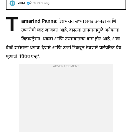
प्रभात
2 months ago
T
amarind Panna:
देशभरात सध्या प्रचंड उकाडा आणि
उष्णतेची लाट जाणवत आहे. वाढत्या तापमानामुळे अनेकांना
डिहायड्रेशन, थकवा आणि उष्माघाताचा त्रास होत आहे. अशा
वेळी शरीराला थंडावा देणारे आणि ऊर्जा टिकवून ठेवणारे पारंपरिक पेय
म्हणजे 'चिंचेचं पन्हं'.
ADVERTISEMENT