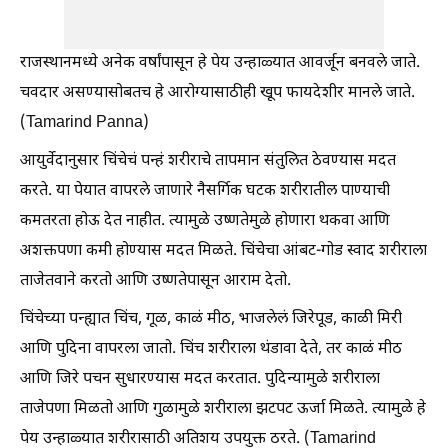
राजस्थानमध्ये अनेक वर्षांपासून हे पेय उन्हाळ्यात आवर्जून बनवले जाते.
चवदार असण्यासोबतच हे आरोग्यासाठीही खूप फायदेशीर मानले जाते.
(Tamarind Panna)
आयुर्वेदानुसार चिंचेचं पन्हं शरीराचे तापमान संतुलित ठेवण्यास मदत
करते. या पेयात वापरले जाणारे नैसर्गिक घटक शरीरातील पाण्याची
कमतरता होऊ देत नाहीत. त्यामुळे उष्णतेमुळे होणारा थकवा आणि
अशक्तपणा कमी होण्यास मदत मिळते. चिंचेचा आंबट-गोड स्वाद शरीराला
ताजेतवाने करतो आणि उष्णतेपासून आराम देतो.
चिंचेच्या पन्ह्यात चिंच, गूळ, काळं मीठ, भाजलेलं जिरेपूड, काळी मिरी
आणि पुदिना वापरला जातो. चिंच शरीराला थंडावा देते, तर काळं मीठ
आणि जिरे पचन सुधारण्यास मदत करतात. पुदिन्यामुळे शरीराला
ताजेपणा मिळतो आणि गुळामुळे शरीराला झटपट ऊर्जा मिळते. त्यामुळे हे
पेय उन्हाळ्यात शरीरासाठी अतिशय उपयुक्त ठरते. (Tamarind