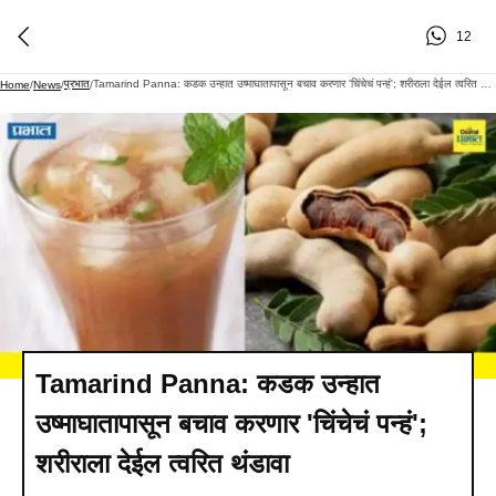
12
प्रभात
Tamarind Panna: कडक उन्हात उष्माघातापासून बचाव करणार 'चिंचेचं पन्हं'; शरीराला देईल त्वरित थंडावा
Home
/
News
/
/
Tamarind Panna: कडक उन्हात
उष्माघातापासून बचाव करणार 'चिंचेचं पन्हं';
शरीराला देईल त्वरित थंडावा