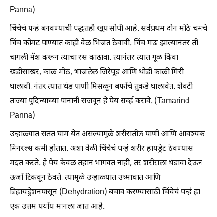
Panna)
चिंचेचं पन्हं बनवण्याची पद्धतही खूप सोपी आहे. सर्वप्रथम दोन मोठे चमचे
चिंच कोमट पाण्यात काही वेळ भिजत ठेवावी. चिंच मऊ झाल्यानंतर ती
चांगली मॅश करून त्याचा रस काढावा. त्यानंतर त्यात गूळ किंवा
खडीसाखर, काळं मीठ, भाजलेलं जिरेपूड आणि थोडी काळी मिरी
घालावी. नंतर त्यात थंड पाणी मिसळून बर्फाचे तुकडे घालावेत. शेवटी
ताज्या पुदिन्याच्या पानांनी सजवून हे पेय सर्व्ह करावे. (Tamarind
Panna)
उन्हाळ्यात सतत घाम येत असल्यामुळे शरीरातील पाणी आणि आवश्यक
मिनरल्स कमी होतात. अशा वेळी चिंचेचं पन्हं शरीर हायड्रेट ठेवण्यास
मदत करते. हे पेय केवळ तहान भागवत नाही, तर शरीराला थंडावा देऊन
ऊर्जा टिकवून ठेवते. त्यामुळे उन्हाळ्यात उष्माघात आणि
डिहायड्रेशनपासून (Dehydration) बचाव करण्यासाठी चिंचेचं पन्हं हा
एक उत्तम पर्याय मानला जात आहे.