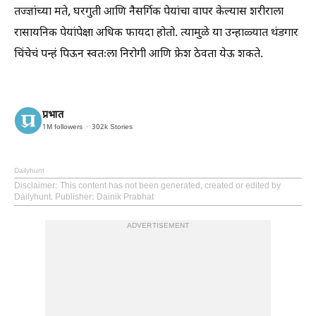
तज्ज्ञांच्या मते, घरगुती आणि नैसर्गिक पेयांचा वापर केल्यास शरीराला
रासायनिक पेयांपेक्षा अधिक फायदा होतो. त्यामुळे या उन्हाळ्यात थंडगार
चिंचेचं पन्हं पिऊन स्वतःला निरोगी आणि फ्रेश ठेवता येऊ शकते.
प्रभात
1M
followers
302k
Stories
Dailyhunt
Disclaimer
: This content has not been generated, created or edited by
Dailyhunt. Publisher: Dainik Prabhat
ADVERTISEMENT