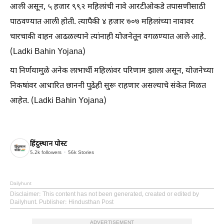
आली असून, ५ हजार ९९२ महिलांची नावे आरटीओकडे तपासणीसाठी
पाठवण्यात आली होती. त्यापैकी ४ हजार ७०७ महिलांच्या नावावर
चारचाकी वाहन आढळल्याने त्यांनाही योजनेतून वगळण्यात आले आहे.
(Ladki Bahin Yojana)
या निर्णयामुळे अनेक लाभार्थी महिलांवर परिणाम झाला असून, योजनेच्या
निकषांवर आधारित छाननी पुढेही सुरू राहणार असल्याचे संकेत मिळत
आहेत. (Ladki Bahin Yojana)
हिंदुस्थान पोस्ट
5.2k
followers
56k
Stories
Dailyhunt
Disclaimer
: This content has not been generated, created or edited by
Dailyhunt. Publisher: Hindusthan Post
ADVERTISEMENT