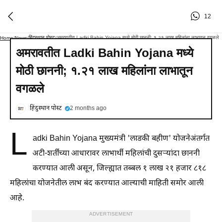
12
हिंदुस्थान पोस्ट
अमरावतीत Ladki Bahin Yojana मध्ये मोठी छाननी; १.२१ लाख महिलांना लाभातून वगळले
Home
/
News
/
/
अमरावतीत Ladki Bahin Yojana मध्ये
मोठी छाननी; १.२१ लाख महिलांना लाभातून
वगळले
हिंदुस्थान पोस्ट
2 months ago
L
adki Bahin Yojana मुख्यमंत्री 'लाडकी बहीण' योजनेअंतर्गत
अटी-शर्तींच्या आधारावर लाभार्थी महिलांची दुसऱ्यांदा छाननी
करण्यात आली असून, जिल्ह्यात तब्बल १ लाख २१ हजार ८१८
महिलांचा योजनेतील लाभ बंद करण्यात आल्याची माहिती समोर आली
आहे.
ADVERTISEMENT