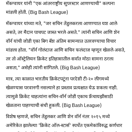
मॅकग्वायर यांनी "एक आंतरराष्ट्रीय सुपरस्टार आणण्याची" कल्पना
मांडली होती. (Big Bash League)
मॅकग्वायर यांच्या मते, "जर सचिन तेंडुलकरला आणण्यात यश आले
असते, तर मैदान पाचपट जास्त भरले असते." त्यांनी सचिन आणि शेन
वॉर्न यांची जोडी एका बिग बॅश अंतिम सामन्यात उतरवण्याचा विचार
मांडला होता. "वॉर्न गोलंदाज आणि सचिन फलंदाज म्हणून खेळले असते,
तर तो ऑस्ट्रेलियन क्रिकेट इतिहासातील सर्वात मोठा सामना ठरला
असता," असेही त्यांनी सांगितले. (Big Bash League)
मात्र, त्या काळात भारतीय क्रिकेटपटूंना परदेशी टी-२० लीगमध्ये
खेळण्यास परवानगी नसल्याने हा प्रस्ताव प्रत्यक्षात येऊ शकला नाही.
त्यामुळे क्रिकेट चाहत्यांना सचिन-वॉर्न जोडी एकाच फ्रँचायझीसाठी
खेळताना पाहण्याची संधी हुकली. (Big Bash League)
विशेष म्हणजे, सचिन तेंडुलकर आणि शेन वॉर्न नंतर २०१५ मध्ये
अमेरिकेत झालेल्या 'क्रिकेट ऑल-स्टार्स' स्पर्धेत एकमेकांविरुद्ध कर्णधार