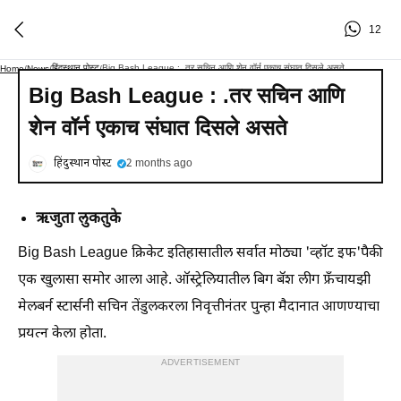
12
हिंदुस्थान पोस्ट
Big Bash League : .तर सचिन आणि शेन वॉर्न एकाच संघात दिसले असते
Home
/
News
/
/
Big Bash League : .तर सचिन आणि
शेन वॉर्न एकाच संघात दिसले असते
हिंदुस्थान पोस्ट
2 months ago
ऋजुता लुकतुके
Big Bash League क्रिकेट इतिहासातील सर्वात मोठ्या 'व्हॉट इफ'पैकी
एक खुलासा समोर आला आहे. ऑस्ट्रेलियातील बिग बॅश लीग फ्रँचायझी
मेलबर्न स्टार्सनी सचिन तेंडुलकरला निवृत्तीनंतर पुन्हा मैदानात आणण्याचा
प्रयत्न केला होता.
ADVERTISEMENT