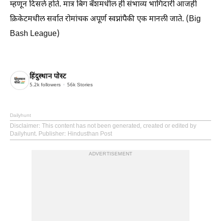
म्हणून दिसले होते. मात्र बिग बॅशमधील ही संभाव्य भागिदारी आजही
क्रिकेटमधील सर्वात रोमांचक अपूर्ण स्वप्नांपैकी एक मानली जाते. (Big
Bash League)
हिंदुस्थान पोस्ट
5.2k
followers
56k
Stories
Dailyhunt
Disclaimer
: This content has not been generated, created or edited by
Dailyhunt. Publisher: Hindusthan Post
ADVERTISEMENT