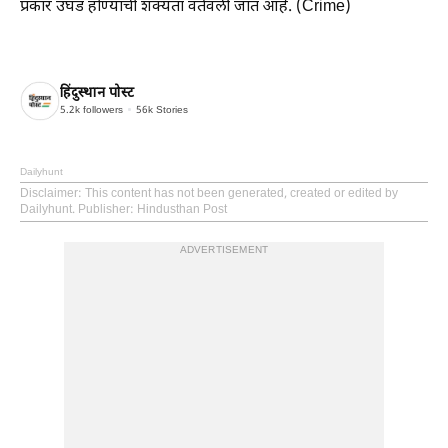
प्रकार उघड होण्याची शक्यता वर्तवली जात आहे. (Crime)
हिंदुस्थान पोस्ट
5.2k
followers
56k
Stories
Dailyhunt
Disclaimer
: This content has not been generated, created or edited by
Dailyhunt. Publisher: Hindusthan Post
ADVERTISEMENT