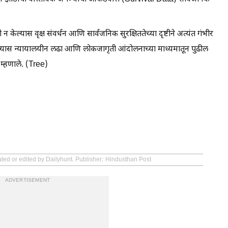
न केल्यास वृक्ष संवर्धन आणि सार्वजनिक सुरक्षिततेच्या दृष्टीने अत्यंत गंभीर
ल्यास न्यायालयीन लढा आणि लोकजागृती आंदोलनाच्या माध्यमातून पुढील
म्हणाले. (Tree)
ated or edited by Dailyhunt. Publisher: Hindusthan Post
ADVERTISEMENT