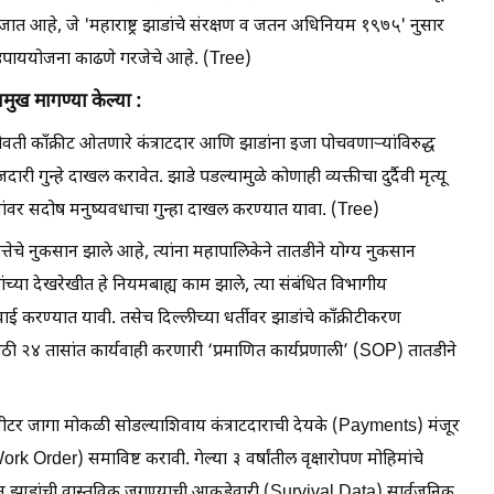
 जात आहे, जे 'महाराष्ट्र झाडांचे संरक्षण व जतन अधिनियम १९७५' नुसार
स उपाययोजना काढणे गरजेचे आहे. (Tree)
रमुख मागण्या केल्या :
भोवती काँक्रीट ओतणारे कंत्राटदार आणि झाडांना इजा पोचवणाऱ्यांविरुद्ध
ुन्हे दाखल करावेत. झाडे पडल्यामुळे कोणाही व्यक्तीचा दुर्दैवी मृत्यू
ांवर सदोष मनुष्यवधाचा गुन्हा दाखल करण्यात यावा. (Tree)
त्तेचे नुकसान झाले आहे, त्यांना महापालिकेने तातडीने योग्य नुकसान
ांच्या देखरेखीत हे नियमबाह्य काम झाले, त्या संबंधित विभागीय
 करण्यात यावी. तसेच दिल्लीच्या धर्तीवर झाडांचे काँक्रीटीकरण
४ तासांत कार्यवाही करणारी ‘प्रमाणित कार्यप्रणाली’ (SOP) तातडीने
१ मीटर जागा मोकळी सोडल्याशिवाय कंत्राटदाराची देयके (Payments) मंजूर
 Order) समाविष्ट करावी. गेल्या ३ वर्षांतील वृक्षारोपण मोहिमांचे
रून झाडांची वास्तविक जगण्याची आकडेवारी (Survival Data) सार्वजनिक