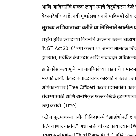
आणि जाहिरातींचे फलक लावून त्यांचे विद्रुपीकरण केले
बेकायदेशीर आहे. नवी मुंबई प्रशासनाने याविषयी ठो
सुराज्य अभियानाच्या वतीने या निमित्ताने खालील प्
राष्ट्रीय हरित लवादच्या नियमांचे उल्लंघन करून झाडां
‘NGT Act 2010’ च्या कलम २६ अन्वये तात्काळ फौजदारी ग
झाल्यास, संबंधित कंत्राटदार आणि जबाबदार अधिकाऱ्य
झाडे कोसळल्यामुळे ज्या नागरिकांच्या वाहनांचे व मालम
भरपाई द्यावी. केवळ कंत्राटदारावर कारवाई न करता, ज्य
अधिकाऱ्यांवर (Tree Officer) कठोर प्रशासकीय कारवाई
रोखण्यासाठी आणि अनधिकृत फलक-खिळे हटवण्यासाठी २
लागू करावी. (Tree)
रस्ते व फूटपाथच्या नवीन निविदांमध्ये “झाडांभोवती 
केली जाणार नाहीत,” अशी सक्तीची अट कार्यादेशात (Work
त्रयस्थ संस्थेमार्फत (Third Party Audit) ऑडिट क