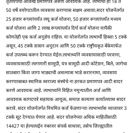
तृतीयपंथी ओळख प्रमाणपत्र असणे आवश्यक आहे. लाभार्थी हा 18 ते
50 वर्षे वयोगटातील व्यवसाय करण्यास सक्षम असावा.सदर योजनेंतर्गत
25 हजार रूपयांपर्यंत लघू कर्ज योजना, 50 हजार रूपयांपर्यंत मध्यम
कर्ज योजना आणि 2 लाख रूपयांपर्यंत दिर्घ कर्ज योजना यापैकी
कोणतेही एक कर्ज अनुज्ञेय राहिल. या योजनेंतर्गत लाभार्थी हिस्सा 5 टक्के
असून, 45 टक्के शासन अनुदान आणि 50 टक्के राष्ट्रीयकृत बँकेमार्फत
कर्ज उपलब्ध करून देण्यात येईल.लाभार्थ्याने व्यवसायासाठी परवाना,
व्यवसायासाठी लागणारी सामुग्री, यंत्र सामुग्री आदी कोटेशन, बिले, जागेचा
सातबारा किंवा जागा भाड्याची असल्यास भाडे करारनामा, व्यवसाय
करण्याबाबत स्थानिक स्वराज्य संस्थेचे ना हरकत प्रमाणपत्र आदी सादर
करणे आवश्यक आहे. लाभार्थ्याने विहित नमुन्यातील अर्ज आणि
आवश्यक कागदपत्रे सहायक आयुक्त, समाज कल्याण कार्यालयास सादर
करावे. सदर योजनेंतर्गत नियमित कर्ज फेडणाऱ्या लाभार्थ्यास व्याजावर 3
टक्के सूट देण्यात येणार आहे. सदर योजनेच्या अधिक माहितीसाठी
14427 या हेल्पलाईन नंबरवर संपर्क साधावा, तसेच जिल्ह्यातील