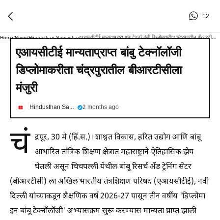
12
एआयसीटीई मान्यताप्राप्त बांबु टेक्नॉलॉजी डिप्लोमाकरीता चंद्रपुरातील बीआरटीसीला मंजुरी
Home
/
News
/
Hindusthan Samachar
/
एआयसीटीई मान्यताप्राप्त बांबु टेक्नॉलॉजी
डिप्लोमाकरीता चंद्रपुरातील बीआरटीसीला
मंजुरी
Hindusthan Samachar
2 months ago
चं
द्रपूर, 30 मे (हिं.स.)। शाश्वत विकास, हरित उद्योग आणि बांबू
आधारित तांत्रिक शिक्षण क्षेत्रात महाराष्ट्राने ऐतिहासिक झेप
घेतली असून चिचपल्ली येथील बांबू रिसर्च अँड ट्रेनिंग सेंटर
(बीआरटीसी) ला अखिल भारतीय तंत्रशिक्षण परिषद (एआयसीटीई), नवी
दिल्ली यांच्याकडून शैक्षणिक वर्ष 2026-27 पासून तीन वर्षीय 'डिप्लोमा
इन बांबू टेक्नॉलॉजी' अभ्यासक्रम सुरू करण्यास मान्यता प्राप्त झाली