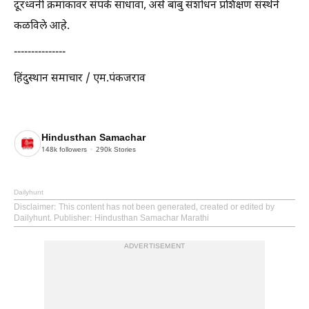
दूरध्वनी क्रमांकावर संपर्क साधावा, असे बांबु संशोधन प्रशिक्षण संस्थेने
कळविले आहे.
---------------
हिंदुस्थान समाचार / एम.पंकजराव
Hindusthan Samachar
148k
followers
290k
Stories
Dailyhunt
Disclaimer
: This content has not been generated, created or edited by
Dailyhunt. Publisher: Hindusthan Samachar Marathi
ADVERTISEMENT