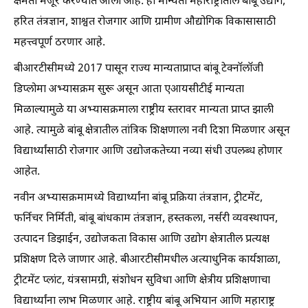
क्षमता मंजूर करण्यात आली आहे. ही मान्यता महाराष्ट्रातील बांबू उद्योग,
हरित तंत्रज्ञान, शाश्वत रोजगार आणि ग्रामीण औद्योगिक विकासासाठी
महत्त्वपूर्ण ठरणार आहे.
बीआरटीसीमध्ये 2017 पासून राज्य मान्यताप्राप्त बांबू टेक्नॉलॉजी
डिप्लोमा अभ्यासक्रम सुरू असून आता एआयसीटीई मान्यता
मिळाल्यामुळे या अभ्यासक्रमाला राष्ट्रीय स्तरावर मान्यता प्राप्त झाली
आहे. त्यामुळे बांबू क्षेत्रातील तांत्रिक शिक्षणाला नवी दिशा मिळणार असून
विद्यार्थ्यांसाठी रोजगार आणि उद्योजकतेच्या नव्या संधी उपलब्ध होणार
आहेत.
नवीन अभ्यासक्रमामध्ये विद्यार्थ्यांना बांबू प्रक्रिया तंत्रज्ञान, ट्रीटमेंट,
फर्निचर निर्मिती, बांबू बांधकाम तंत्रज्ञान, हस्तकला, नर्सरी व्यवस्थापन,
उत्पादन डिझाईन, उद्योजकता विकास आणि उद्योग क्षेत्रातील प्रत्यक्ष
प्रशिक्षण दिले जाणार आहे. बीआरटीसीमधील अत्याधुनिक कार्यशाळा,
ट्रीटमेंट प्लांट, यंत्रसामग्री, संशोधन सुविधा आणि क्षेत्रीय प्रशिक्षणाचा
विद्यार्थ्यांना लाभ मिळणार आहे. राष्ट्रीय बांबू अभियान आणि महाराष्ट्र