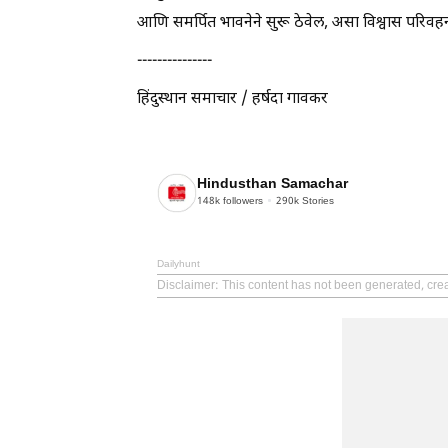
आणि समर्पित भावनेने सुरू ठेवेल, असा विश्वास परिवहन 
---------------
हिंदुस्थान समाचार / हर्षदा गावकर
Hindusthan Samachar
148k
followers
290k
Stories
Dailyhunt
Disclaimer
: This content has not been generated, cr