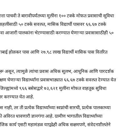
ा पाचवी ते बारावीपर्यंतच्या मुलींना १०० टक्के मोफत प्रवासाची सुविधा
हलींसाठी ५० टक्के सवलत, मासिक विद्यार्थी पासवर ६६.६७ टक्के
 किंवा आजारी पालकांना भेटण्यासाठी करण्यात येणाऱ्या प्रवासासाठीही ५०
ाबाई होळकर पास आणि २७.९८ लाख विद्यार्थी मासिक पास वितरित
याही सुरू असून, त्यामुळे त्यांचा प्रवास अधिक सुलभ, आधुनिक आणि पारदर्शक
षण घेणाऱ्या विद्यार्थ्यांना प्रवासभाड्यात ६६.६७ टक्के सवलत देण्यात येत
ल्ह्यांमध्ये ९६६ बसेसद्वारे ७३,६२१ मुलींना मोफत वाहतूक सुविधा
ार करण्यात येत आहे.
तर ती प्रत्येक विद्यार्थ्याच्या स्वप्नांची सारथी, प्रत्येक पालकाच्या
 अविरत धावणारी ज्ञानगंगा आहे. ग्रामीण भागातील विद्यार्थ्यांच्या
माजिक कार्य एसटी महामंडळ यापुढेही अधिक सक्षमपणे, संवेदनशीलतेने