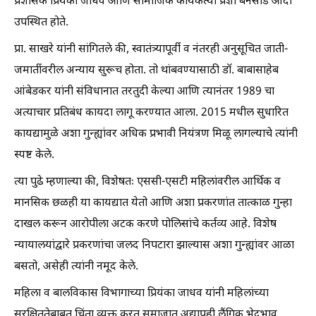
प्रशासक प्रियंका जाधव आणि सामाजिक कार्यकर्त्या प्रज्ञा बनसोडे आदी
उपस्थित होते.
प्रा. साखरे यांनी सांगितले की, स्वातंत्र्यापूर्वी व नंतरही अनुसूचित जाती-
जमातींवरील अन्याय सुरूच होता. तो थांबवण्यासाठी डॉ. बाबासाहेब
आंबेडकर यांनी संविधानात तरतुदी केल्या आणि त्यानंतर 1989 चा
अत्याचार प्रतिबंध कायदा लागू करण्यात आला. 2015 मधील सुधारित
कायद्यामुळे अशा गुन्ह्यांवर अधिक प्रभावी नियंत्रण मिळू लागल्याचे त्यांनी
स्पष्ट केले.
त्या पुढे म्हणाल्या की, विशेषतः एससी-एसटी महिलांवरील आर्थिक व
मानसिक छळही या कायद्यात येतो आणि अशा प्रकरणांत तात्काळ गुन्हा
दाखल करून आरोपीला अटक करणे पोलिसांचे कर्तव्य आहे. विशेष
न्यायालयांद्वारे प्रकरणांचा जलद निपटारा झाल्यास अशा गुन्ह्यांवर आळा
बसतो, असेही त्यांनी नमूद केले.
महिला व बालविकास विभागाच्या प्रियंका जाधव यांनी महिलांच्या
सुरक्षिततेबाबत चिंता व्यक्त करत समाजात अद्यापही लैंगिक भेदभाव