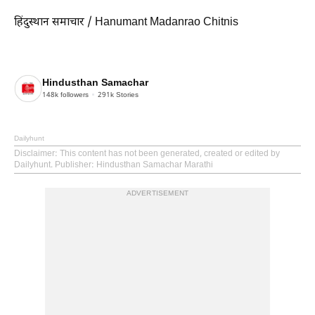
हिंदुस्थान समाचार / Hanumant Madanrao Chitnis
Hindusthan Samachar
148k
followers
291k
Stories
Dailyhunt
Disclaimer
: This content has not been generated, created or edited by
Dailyhunt. Publisher: Hindusthan Samachar Marathi
ADVERTISEMENT