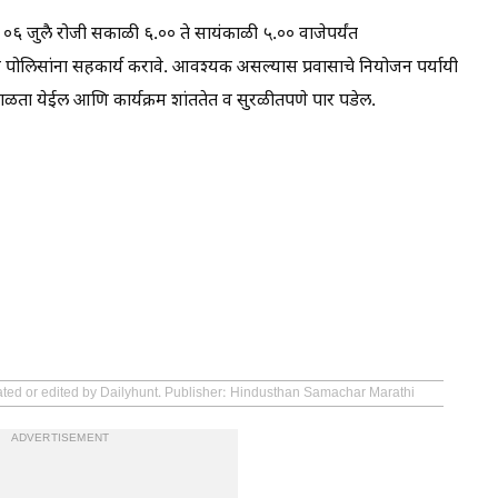
. ०६ जुलै रोजी सकाळी ६.०० ते सायंकाळी ५.०० वाजेपर्यंत
करून पोलिसांना सहकार्य करावे. आवश्यक असल्यास प्रवासाचे नियोजन पर्यायी
 टाळता येईल आणि कार्यक्रम शांततेत व सुरळीतपणे पार पडेल.
eated or edited by Dailyhunt. Publisher: Hindusthan Samachar Marathi
ADVERTISEMENT