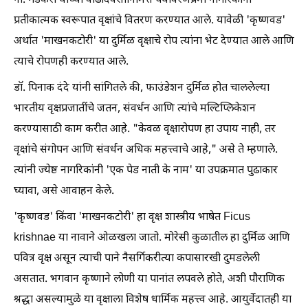
ना. गडकरी यांच्या वाढदिवसानिमित्त पर्यावरणप्रेमी नागरिकांना
प्रतीकात्मक स्वरूपात वृक्षांचे वितरण करण्यात आले. यावेळी 'कृष्णवड'
अर्थात 'माखनकटोरी' या दुर्मिळ वृक्षाचे रोप त्यांना भेट देण्यात आले आणि
त्याचे रोपणही करण्यात आले.
डॉ. पिनाक दंदे यांनी सांगितले की, फाउंडेशन दुर्मिळ होत चाललेल्या
भारतीय वृक्षप्रजातींचे जतन, संवर्धन आणि त्यांचे मल्टिप्लिकेशन
करण्यासाठी काम करीत आहे. "केवळ वृक्षारोपण हा उपाय नाही, तर
वृक्षांचे संगोपन आणि संवर्धन अधिक महत्त्वाचे आहे," असे ते म्हणाले.
त्यांनी ज्येष्ठ नागरिकांनी 'एक पेड नाती के नाम' या उपक्रमात पुढाकार
घ्यावा, असे आवाहन केले.
'कृष्णवड' किंवा 'माखनकटोरी' हा वृक्ष शास्त्रीय भाषेत Ficus
krishnae या नावाने ओळखला जातो. मोरेसी कुळातील हा दुर्मिळ आणि
पवित्र वृक्ष असून त्याची पाने नैसर्गिकरीत्या कपासारखी दुमडलेली
असतात. भगवान कृष्णाने लोणी या पानांत लपवले होते, अशी पौराणिक
श्रद्धा असल्यामुळे या वृक्षाला विशेष धार्मिक महत्त्व आहे. आयुर्वेदातही या