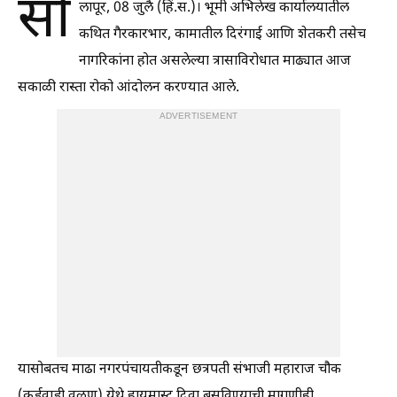
सो
लापूर, 08 जुलै (हिं.स.)। भूमी अभिलेख कार्यालयातील
कथित गैरकारभार, कामातील दिरंगाई आणि शेतकरी तसेच
नागरिकांना होत असलेल्या त्रासाविरोधात माढ्यात आज
सकाळी रास्ता रोको आंदोलन करण्यात आले.
ADVERTISEMENT
यासोबतच माढा नगरपंचायतीकडून छत्रपती संभाजी महाराज चौक
(कुर्डूवाडी वळण) येथे हायमास्ट दिवा बसविण्याची मागणीही