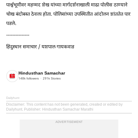
पार्श्वभूमीवर महम्मद शेख यांच्या मार्गदर्शनाखाली माढा पोलीस ठाण्याने
चोख बंदोबस्त ठेवला होता. पोलिसांच्या उपस्थितीत आंदोलन शांततेत पार
पडले.
---------------
हिंदुस्थान समाचार / यशपाल गायकवाड
Hindusthan Samachar
148k
followers
291k
Stories
Dailyhunt
Disclaimer
: This content has not been generated, created or edited by
Dailyhunt. Publisher: Hindusthan Samachar Marathi
ADVERTISEMENT