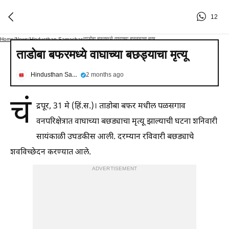
12
ताडोबा बफरमध्ये वाघाच्या बछड्याचा मृत्यू
Home
/
News
/
Hindusthan Samachar
/
ताडोबा बफरमध्ये वाघाच्या बछड्याचा मृत्यू
Hindusthan Samachar
2 months ago
चं
द्रपूर, 31 मे (हिं.स.)। ताडोबा बफर मधील पळसगाव
वनपरिक्षेत्रात वाघाच्या बछड्याचा मृत्यू झाल्याची घटना शनिवारी
सायंकाळी उघडकीस आली. दरम्यान रविवारी बछड्याचे
शवविच्छेदन करण्यात आले.
ADVERTISEMENT