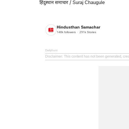
हिंदुस्थान समाचार / Suraj Chaugule
Hindusthan Samachar
148k
followers
291k
Stories
Dailyhunt
Disclaimer
: This content has not been generated, cr