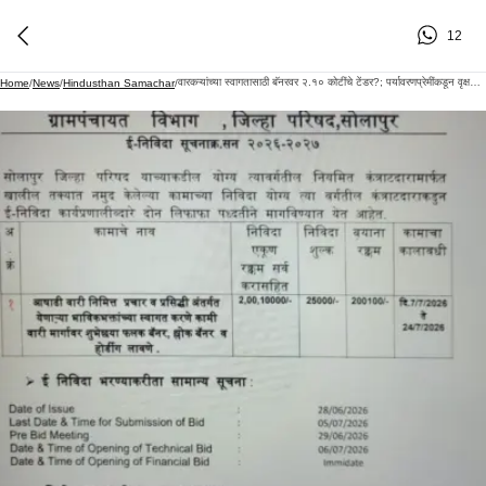
12
वारकऱ्यांच्या स्वागतासाठी बॅनरवर २.१० कोटींचे टेंडर?; पर्यावरणप्रेमींकडून वृक्षलागवडीची मागणी
Home
/
News
/
Hindusthan Samachar
/