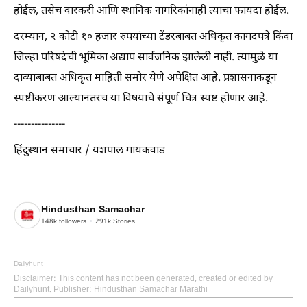
होईल, तसेच वारकरी आणि स्थानिक नागरिकांनाही त्याचा फायदा होईल.
दरम्यान, २ कोटी १० हजार रुपयांच्या टेंडरबाबत अधिकृत कागदपत्रे किंवा
जिल्हा परिषदेची भूमिका अद्याप सार्वजनिक झालेली नाही. त्यामुळे या
दाव्याबाबत अधिकृत माहिती समोर येणे अपेक्षित आहे. प्रशासनाकडून
स्पष्टीकरण आल्यानंतरच या विषयाचे संपूर्ण चित्र स्पष्ट होणार आहे.
---------------
हिंदुस्थान समाचार / यशपाल गायकवाड
Hindusthan Samachar
148k
followers
291k
Stories
Dailyhunt
Disclaimer
: This content has not been generated, created or edited by
Dailyhunt. Publisher: Hindusthan Samachar Marathi