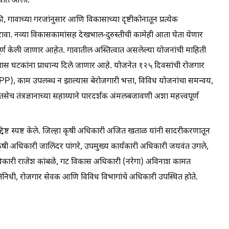
ण्यात आला.
, गावाच्या गरजांनुसार आणि विकासाच्या दृष्टीकोनातून प्रत्येक
ावा. नव्या विकासकामांसह देखभाल-दुरुस्तीची कामेही आता घेता येणार
 पूर्ण केली जाणार आहेत. गावातील अस्तित्वात असलेल्या योजनांची माहिती
ागास घटकांना प्राधान्य दिले जाणार आहे. योजनेत १२५ दिवसांची रोजगार
GPP), काम उपलब्ध न झाल्यास बेरोजगारी भत्ता, विविध योजनांचा समन्वय,
च तंत्रज्ञानाच्या सहाय्याने पारदर्शक अंमलबजावणी अशा महत्त्वपूर्ण
दिष्ट स्पष्ट केले. जिल्हा कृषी अधिकारी अजित खताळ यांनी सादरीकरणातून
कृषी अधिकारी जालिंदर पांगरे, उपमुख्य कार्यकारी अधिकारी जयवंत उगले,
िकारी राजेश कांबळे, गट विकास अधिकारी (नरेगा) अविनाश कामत
्रतिनिधी, रोजगार सेवक आणि विविध विभागांचे अधिकारी उपस्थित होते.