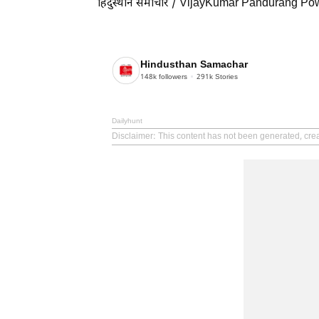
हिंदुस्थान समाचार / VijayKumar Pandurang Po
Hindusthan Samachar
148k
followers
291k
Stories
Dailyhunt
Disclaimer
: This content has not been generated, cr