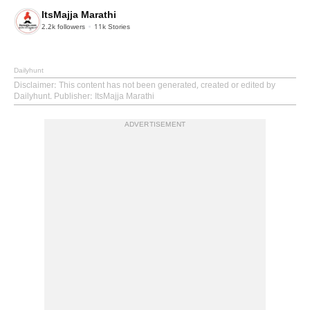
ItsMajja Marathi
2.2k
followers
11k
Stories
Dailyhunt
Disclaimer
: This content has not been generated, created or edited by
Dailyhunt. Publisher: ItsMajja Marathi
ADVERTISEMENT