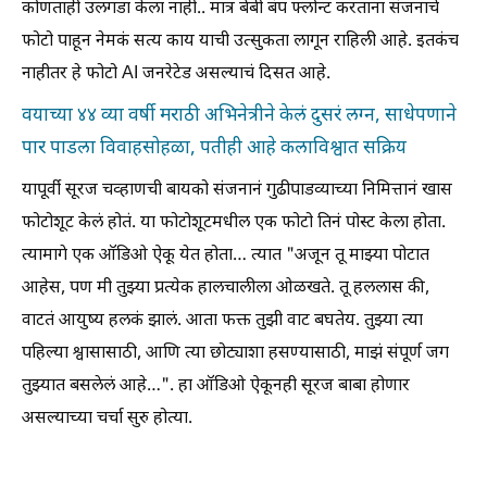
कोणताही उलगडा केला नाही.. मात्र बेबी बंप फ्लोन्ट करताना संजनाचे
फोटो पाहून नेमकं सत्य काय याची उत्सुकता लागून राहिली आहे. इतकंच
नाहीतर हे फोटो AI जनरेटेड असल्याचं दिसत आहे.
वयाच्या ४४ व्या वर्षी मराठी अभिनेत्रीने केलं दुसरं लग्न, साधेपणाने
पार पाडला विवाहसोहळा, पतीही आहे कलाविश्वात सक्रिय
यापूर्वी सूरज चव्हाणची बायको संजनानं गुढीपाडव्याच्या निमित्तानं खास
फोटोशूट केलं होतं. या फोटोशूटमधील एक फोटो तिनं पोस्ट केला होता.
त्यामागे एक ऑडिओ ऐकू येत होता… त्यात "अजून तू माझ्या पोटात
आहेस, पण मी तुझ्या प्रत्येक हालचालीला ओळखते. तू हललास की,
वाटतं आयुष्य हलकं झालं. आता फक्त तुझी वाट बघतेय. तुझ्या त्या
पहिल्या श्वासासाठी, आणि त्या छोट्याशा हसण्यासाठी, माझं संपूर्ण जग
तुझ्यात बसलेलं आहे…". हा ऑडिओ ऐकूनही सूरज बाबा होणार
असल्याच्या चर्चा सुरु होत्या.