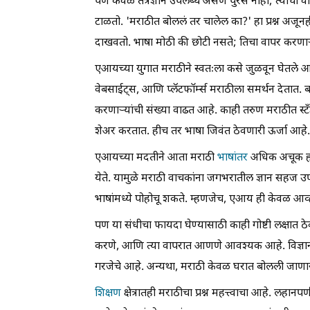
पण केवळ तंत्रज्ञान उपलब्ध असणे पुरेसे नाही; त्या
टाळतो. 'मराठीत बोललं तर चालेल का?' हा प्रश्न अजून
दाखवतो. भाषा मोठी की छोटी नसते; तिचा वापर करणाऱ्य
एआयच्या युगात मराठीने स्वतःला कसे जुळवून घेतले आ
वेबसाईट्स, आणि प्लॅटफॉर्म्स मराठीला समर्थन देतात. बा
करणाऱ्यांची संख्या वाढत आहे. काही तरुण मराठीत 
शेअर करतात. हीच तर भाषा जिवंत ठेवणारी ऊर्जा आहे.
एआयच्या मदतीने आता मराठी
भाषांतर
अधिक अचूक होत
येते. यामुळे मराठी वाचकांना जगभरातील ज्ञान सहज उ
भाषांमध्ये पोहोचू शकते. म्हणजेच, एआय ही केवळ आव्
पण या संधीचा फायदा घेण्यासाठी काही गोष्टी लक्षात ठ
करणे, आणि त्या वापरात आणणे आवश्यक आहे. विज्ञान, तंत्र
गरजेचे आहे. अन्यथा, मराठी केवळ घरात बोलली जाणार
शिक्षण
क्षेत्रातही मराठीचा प्रश्न महत्त्वाचा आहे. लहा