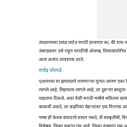
तंत्रज्ञानाच्या प्रचंड लाटेत मराठी हरवणार का, की याच
उंबरठ्यावर उभे राहून मराठीची ओळख, तिच्यासमोरील
आज अत्यंत आवश्यक ठरते.
राजेंद्र घोरपडे
एआयच्या या झपाट्याने धावणाऱ्या युगात आपण एका 
लागले आहे, लिहायला लागले आहे, तर दुसऱ्या बाजूला माणू
पाहताना दिसतो. अशा वेळी मराठी भाषेचे भवितव्य काय,
काळजी असते, तर काहींच्या चेहऱ्यावर एक निरागस आश्च
भाषा ही केवळ संवादाचे साधन नसते, ती संस्कृतीची,
विशेषच. तिच्या शब्दांत गंध आहे, तिच्या वाक्यांत 