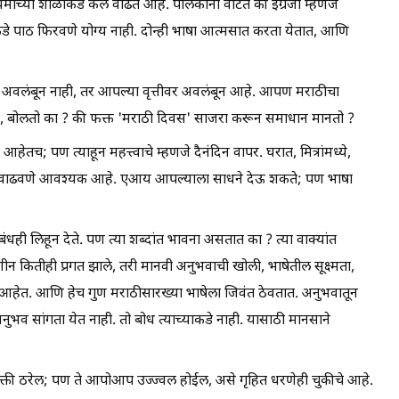
ध्यमाच्या शाळांकडे कल वाढत आहे. पालकांना वाटते की इंग्रजी म्हणजे
ीकडे पाठ फिरवणे योग्य नाही. दोन्ही भाषा आत्मसात करता येतात, आणि
ावर अवलंबून नाही, तर आपल्या वृत्तीवर अवलंबून आहे. आपण मराठीचा
 बोलतो का ? की फक्त 'मराठी दिवस' साजरा करून समाधान मानतो ?
च; पण त्याहून महत्त्वाचे म्हणजे दैनंदिन वापर. घरात, मित्रांमध्ये,
र वाढवणे आवश्यक आहे. एआय आपल्याला साधने देऊ शकते; पण भाषा
 लिहून देते. पण त्या शब्दांत भावना असतात का ? त्या वाक्यांत
शीन कितीही प्रगत झाले, तरी मानवी अनुभवाची खोली, भाषेतील सूक्ष्मता,
हेत. आणि हेच गुण मराठीसारख्या भाषेला जिवंत ठेवतात. अनुभवातून
व सांगता येत नाही. तो बोध त्याच्याकडे नाही. यासाठी मानसाने
्ती ठरेल; पण ते आपोआप उज्ज्वल होईल, असे गृहित धरणेही चुकीचे आहे.