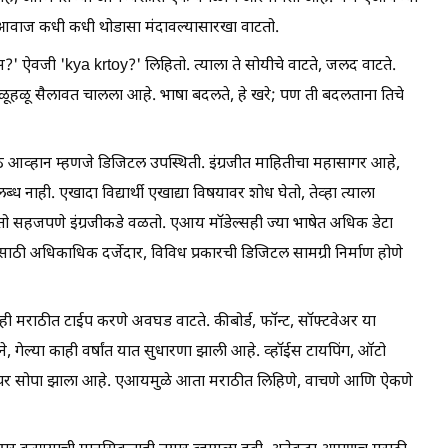
ा आवाज कधी कधी थोडासा मंदावल्यासारखा वाटतो.
वजी 'kya krtoy?' लिहितो. त्याला ते सोयीचे वाटते, जलद वाटते.
ो हळूहळू सैलावत चालला आहे. भाषा बदलते, हे खरे; पण ती बदलताना तिचे
ठे आव्हान म्हणजे डिजिटल उपस्थिती. इंग्रजीत माहितीचा महासागर आहे,
 नाही. एखादा विद्यार्थी एखाद्या विषयावर शोध घेतो, तेव्हा त्याला
तो सहजपणे इंग्रजीकडे वळतो. एआय मॉडेल्सही ज्या भाषेत अधिक डेटा
साठी अधिकाधिक दर्जेदार, विविध प्रकारची डिजिटल सामग्री निर्माण होणे
ूनही मराठीत टाईप करणे अवघड वाटते. कीबोर्ड, फॉन्ट, सॉफ्टवेअर या
े, गेल्या काही वर्षांत यात सुधारणा झाली आहे. व्हॉईस टायपिंग, ऑटो
राठीचा वापर सोपा झाला आहे. एआयमुळे आता मराठीत लिहिणे, वाचणे आणि ऐकणे