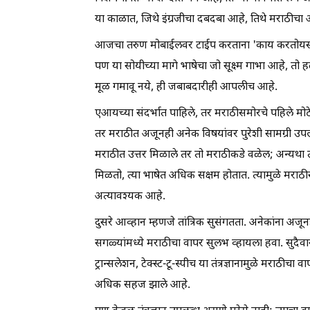
या काळात, जिथे इंग्रजीचा दबदबा आहे, तिथे मराठीच
आजचा तरुण मोबाईलवर टाईप करताना 'काय करतोयस?' ऐ
पण या सोयीच्या मागे भाषेचा जो सूक्ष्म गाभा आहे, त
मूळ गमावू नये, ही जबाबदारीही आपलीच आहे.
एआयच्या संदर्भात पाहिले, तर मराठीसमोरचे पहिले मो
तर मराठीत अजूनही अनेक विषयांवर पुरेशी सामग्री उपलब्ध
मराठीत उत्तर मिळाले तर तो मराठीकडे वळेल; अन्यथा 
मिळतो, त्या भाषेत अधिक सक्षम होतात. त्यामुळे मराठी
अत्यावश्यक आहे.
दुसरे आव्हान म्हणजे तांत्रिक सुसंगतता. अनेकांना अज
सगळ्यांमध्ये मराठीचा वापर सुलभ व्हायला हवा. सुदैवान
ट्रान्सलेशन, टेक्स्ट-टू-स्पीच या तंत्रज्ञानामुळे म
अधिक सहज झाले आहे.