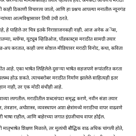
चा वापर करण्याची मानसिकताही तयार व्हायला हवी. अनेकदा आपणच मराठी
ही काही ठिकाणी विचारला जातो, आणि हा प्रश्नच आपल्या मनातील न्यूनगंड
ांच्या आत्मविश्वासावर तिची उंची ठरते.
हे, हे पाहिले तर चित्र इतके निराशाजनकही नाही. आज अनेक अॅप्स,
तम्या, ब्लॉग्स, यूट्यूब व्हिडिओज, पॉडकास्ट्स मराठीत सामग्री तयार
स्टँड-अप करतात, काही जण सोशल मीडियावर मराठी विनोद, कथा, कविता
 आहे. एका भाषेत लिहिलेले दुसऱ्या भाषेत सहजपणे रूपांतरित करता
पलब्ध होऊ शकते. त्याचबरोबर मराठीत निर्माण झालेले साहित्यही इतर
हान नाही, तर एक मोठी संधीही आहे.
ेवाव्या लागतील. मराठीतील शब्दसंपदा समृद्ध करणे, नवीन संज्ञा तयार
ज्ञान, अर्थशास्त्र, व्यवस्थापन अशा क्षेत्रांमध्ये मराठीचा वापर वाढवणे
ी भाषा राहील, आणि बाहेरच्या जगात इंग्रजीचाच वापर होईल.
नपणी मातृभाषेत शिक्षण मिळाले, तर मुलांची बौद्धिक वाढ अधिक चांगली होते,