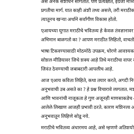
असे अनेक संशोधन सांगतात. पण प्रत्यक्षात, इंग्रजी मा
प्रगतीचा मार्ग. यात काही अंशी तथ्य असले, तरी मराठ
त्यातूनच खऱ्या अर्थाने सर्वांगीण विकास होतो.
एआयच्या युगात मराठीचे भवितव्य हे केवळ तंत्रज्ञान
अभिमान बाळगतो का ? आपण मराठीत लिहितो, वाचतो,
भाषा टिकवण्यासाठी मोठमोठे उपक्रम, धोरणे आवश्यक आहेत
सोशल मीडियावर जिथे शक्य आहे तिथे मराठीचा वाप
जिवंत ठेवण्याची जबाबदारी आपलीच आहे.
आज एआय कविता लिहिते, कथा तयार करते, अगदी निबंधही
अनुभवाची उब असते का ? हे प्रश्न विचारावे लागतात. म
आणि भावनांची नाजूकता हे गुण अजूनही माणसाकडेच आ
आलेले लिखाण आजही प्रभावी ठरते. कारण मशिनला अनुभ
अनुभवातून लिहिणे सोडू नये.
मराठीचे भवितव्य अंधारमय आहे, असे म्हणणे अतिशयोक