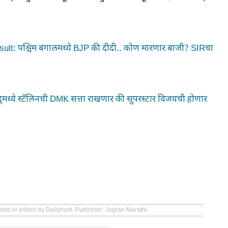
t: पश्चिम बंगालमध्ये BJP की दीदी.. कोण मारणार बाजी? SIRचा
ध्ये स्टॅलिनची DMK सत्ता राखणार की सुपरस्टार विजयची होणार
ated or edited by Dailyhunt. Publisher: Jagran Marathi