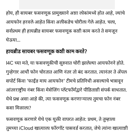
होय, ही सायबर फसवणूक प्रामुख्याने अशा लोकांमध्ये होत आहे, ज्यांचे
आयफोन हरवले आहेत किंवा अलीकडेच चोरीला गेले आहेत. चला,
सर्वप्रथम ही हायब्रीड सायबर फसवणूक कशी काम करते ते समजून
घेऊया...
हायब्रीड सायबर फसवणूक कशी काम करते?
I4C च्या मते, या फसवणुकीची सुरुवात चोरी झालेल्या आयफोनने होते.
गुन्हेगार आधी फोन चोरतात आणि नंतर तो बंद करतात. त्यानंतर ते ॲपल
सपोर्ट किंवा 'फाईंड माय आयफोन' टीमचे प्रतिनिधी असल्याचे भासवून
आंतरराष्ट्रीय नंबर किंवा मेसेजिंग प्लॅटफॉर्मद्वारे पीडिताशी संपर्क साधतात.
येथे प्रश्न असा आहे की, त्या फसवणूक करणाऱ्याला तुमचा फोन नंबर
कसा मिळाला?
फसवणूक करणारे येथे एक युक्ती वापरत आहेत: प्रथम, ते तुम्हाला
तुमच्या iCloud खात्याला फॉरगॉट पासवर्ड करतात, जेथे त्यांना खात्याशी