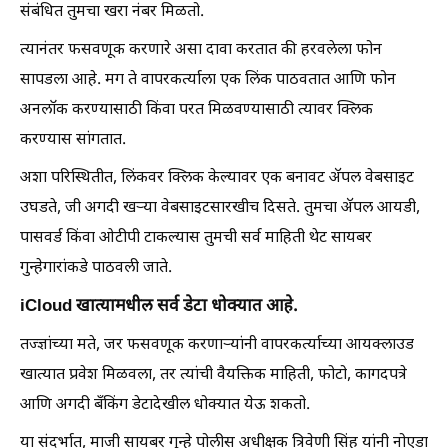
संबंधित तुमचा खरा नंबर मिळतो.
त्यानंतर फसवणूक करणारे असा दावा करतात की हरवलेला फोन
सापडला आहे. मग ते वापरकर्त्याला एक लिंक पाठवतात आणि फोन
अनलॉक करण्यासाठी किंवा परत मिळवण्यासाठी त्यावर क्लिक
करण्यास सांगतात.
अशा परिस्थितीत, लिंकवर क्लिक केल्यावर एक बनावट ॲपल वेबसाइट
उघडते, जी अगदी खऱ्या वेबसाइटसारखीच दिसते. तुमचा ॲपल आयडी,
पासवर्ड किंवा ओटीपी टाकल्यास तुमची सर्व माहिती थेट सायबर
गुन्हेगारांकडे पाठवली जाते.
iCloud खात्यामधील सर्व डेटा धोक्यात आहे.
तज्ज्ञांच्या मते, जर फसवणूक करणाऱ्यांनी वापरकर्त्याच्या आयक्लाउड
खात्यात प्रवेश मिळवला, तर त्यांची वैयक्तिक माहिती, फोटो, कागदपत्रे
आणि अगदी बँकिंग डेटादेखील धोक्यात येऊ शकतो.
या संदर्भात, माजी सायबर गुन्हे पोलीस अधीक्षक त्रिवेणी सिंह यांनी नोएडा