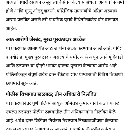
अत्यंत विषारी रसायन असून त्याचे सेवन केल्यास अंधत्व, अवयव निकामी
होणे आणि मृत्यू ओढवू शकतो. फॉरेन्सिक तपासणीचे अंतिम अहवाल
अद्याप प्रलंबित असले तरी प्राथमिक पुरावे मिथेनॉलकडेच बोट दाखवत
आहेत.
आठ आरोपी जेरबंद, मुख्य पुरवठादार अटकेत
या प्रकरणात आतापर्यंत आठ जणांना अटक करण्यात आली आहे. योगेश
वानखेडे हा मुख्य पुरवठादार असल्याचे समोर आले असून त्याने फुगेवाडी
आणि हडपसर या दोन्ही भागांत दारूचा पुरवठा केल्याचा आरोप आहे.
पोलिसांकडून संपूर्ण अवैध दारू रॅकेटचा शोध घेण्यासाठी विविध ठिकाणी
छापेमारी सुरू आहे.
पोलीस विभागात खळबळ; तीन अधिकारी निलंबित
या प्रकरणानंतर पुणे पोलीस आयुक्त अमितेश कुमार यांनी कठोर पावले
उचलत हडपसर पोलीस ठाण्यातील तीन अधिकाऱ्यांना निलंबित केले
आहे. अवैध दारू विक्रीवर नियंत्रण ठेवण्यात निष्काळजीपणा केल्याचा
ठपका त्यांच्यावर ठेवण्यात आला आहे. प्राथमिक चौकशीत कर्तव्यात