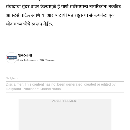
संवादाचा सुंदर वापर केल्यामुळे हे गाणे सर्वसामान्य नागरिकांना नक्कीच
आपलेसे वाटेल आणि या आरोग्यदायी महाराष्ट्राच्या संकल्पनेला एक
लोकचळवळीचे स्वरूप येईल.
खबरनामा
8.4k
followers
28k
Stories
Dailyhunt
Disclaimer
: This content has not been generated, created or edited by
Dailyhunt. Publisher: KhabarNama
ADVERTISEMENT