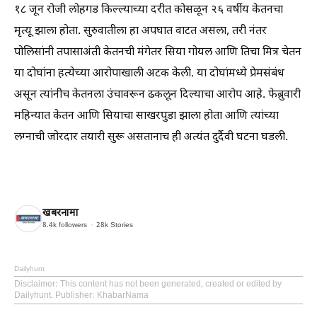
१८ जून रोजी लोहगड किल्ल्याच्या दरीत कोसळून २६ वर्षीय केतनचा
मृत्यू झाला होता. सुरुवातीला हा अपघात वाटत असला, तरी नंतर
पोलिसांनी तपासाअंती केतनची मंगेतर सिया गोयल आणि तिचा मित्र चेतन
या दोघांना हत्येच्या आरोपाखाली अटक केली. या दोघांमध्ये प्रेमसंबंध
असून त्यांनीच केतनला उंचावरून ढकलून दिल्याचा आरोप आहे. फेब्रुवारी
महिन्यात केतन आणि सियाचा साखरपुडा झाला होता आणि त्यांच्या
लग्नाची जोरदार तयारी सुरू असतानाच ही अत्यंत दुर्दैवी घटना घडली.
खबरनामा
8.4k
followers
28k
Stories
Dailyhunt
Disclaimer
: This content has not been generated, created or edited by
Dailyhunt. Publisher: KhabarNama