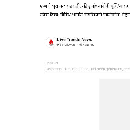
म्हणजे भुसावळ शहरातील हिंदू बांधवांनीही मुस्लिम स
संदेश दिला. विविध भागांत नागरिकांनी एकमेकांना भेटून
Live Trends News
9.9k
followers
60k
Stories
Dailyhunt
Disclaimer
: This content has not been generated, cre