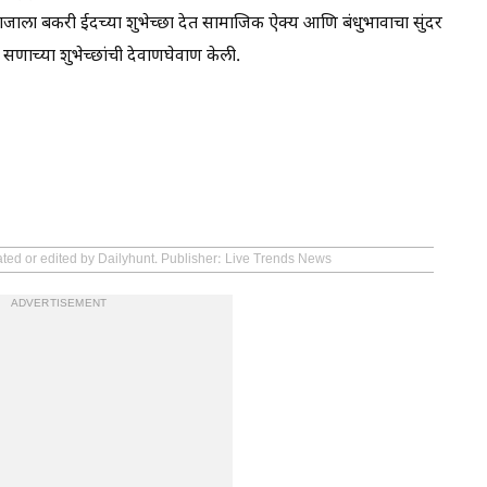
माजाला बकरी ईदच्या शुभेच्छा देत सामाजिक ऐक्य आणि बंधुभावाचा सुंदर
 सणाच्या शुभेच्छांची देवाणघेवाण केली.
ated or edited by Dailyhunt. Publisher: Live Trends News
ADVERTISEMENT