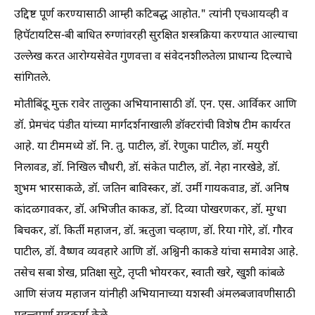
उद्दिष्ट पूर्ण करण्यासाठी आम्ही कटिबद्ध आहोत." त्यांनी एचआयव्ही व
हिपॅटायटिस-बी बाधित रुग्णांवरही सुरक्षित शस्त्रक्रिया करण्यात आल्याचा
उल्लेख करत आरोग्यसेवेत गुणवत्ता व संवेदनशीलतेला प्राधान्य दिल्याचे
सांगितले.
मोतीबिंदू मुक्त रावेर तालुका अभियानासाठी डॉ. एन. एस. आर्विकर आणि
डॉ. प्रेमचंद पंडीत यांच्या मार्गदर्शनाखाली डॉक्टरांची विशेष टीम कार्यरत
आहे. या टीममध्ये डॉ. नि. तु. पाटील, डॉ. रेणुका पाटील, डॉ. मयुरी
निलावड, डॉ. निखिल चौधरी, डॉ. संकेत पाटील, डॉ. नेहा नारखेडे, डॉ.
शुभम भारसाकळे, डॉ. जतिन बाविस्कर, डॉ. उर्मी गायकवाड, डॉ. अनिष
कांदळगावकर, डॉ. अभिजीत काकड, डॉ. दिव्या पोखरणकर, डॉ. मुग्धा
बिचकर, डॉ. किर्ती महाजन, डॉ. ऋतुजा चव्हाण, डॉ. रिया गोरे, डॉ. गौरव
पाटील, डॉ. वैष्णव व्यवहारे आणि डॉ. अश्विनी काकडे यांचा समावेश आहे.
तसेच सबा शेख, प्रतिक्षा सुटे, तृप्ती भोयरकर, स्वाती खरे, खुशी कांबळे
आणि संजय महाजन यांनीही अभियानाच्या यशस्वी अंमलबजावणीसाठी