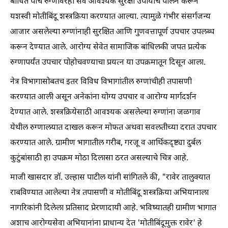
बाधित पाच रुग्णांवरही सर्व आवश्यक सुरक्षा उपायांचे पालन करून
यशस्वी मोतीबिंदू शस्त्रक्रिया करण्यात आल्या. त्यामुळे गंभीर संसर्गजन्य
आजार असलेल्या रुग्णांनाही सुरक्षित आणि गुणवत्तापूर्ण उपचार उपलब्ध
करून देण्यात आले. आरोग्य सेवेत सामाजिक बांधिलकी जपत प्रत्येक
रुग्णापर्यंत उपचार पोहोचवण्याचा प्रयत्न या उपक्रमातून दिसून आला.
नेत्र विभागासोबतच इतर विविध विभागांतील रुग्णांचीही तपासणी
करण्यात आली असून अनेकांना योग्य उपचार व आरोग्य मार्गदर्शन
देण्यात आले. शस्त्रक्रियेसाठी आवश्यक असलेल्या रुग्णांना जळगाव
येथील रुग्णालयात दाखल करून मोफत अथवा सवलतीच्या दरात उपचार
करण्यात आले. ग्रामीण भागातील गरीब, गरजू व आर्थिकदृष्ट्या दुर्बल
कुटुंबांसाठी हा उपक्रम मोठा दिलासा ठरत असल्याचे चित्र आहे.
माजी खासदार डॉ. उल्हास पाटील यांनी सांगितले की, "रावेर तालुक्यात
राबविण्यात आलेल्या नेत्र तपासणी व मोतीबिंदू शस्त्रक्रिया अभियानाला
नागरिकांनी दिलेला प्रतिसाद प्रेरणादायी आहे. भविष्यातही ग्रामीण भागात
अशाच आरोग्यसेवा अभियानांना प्राधान्य देत 'मोतीबिंदूमुक्त रावेर' हे