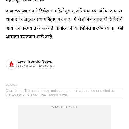
महत्त्वपूर्ण सहकार्य केले.
रुग्णालय प्रशासनाने दिलेल्या माहितीनुसार, अभियानाच्या अंतिम टप्प्यात
आता रावेर शहरात प्रभागनिहाय २८ व ३० मे रोजी नेत्र तपासणी शिबिरांचे
आयोजन करण्यात आले आहे. नागरिकांनी या शिबिरांचा लाभ घ्यावा, असे
आवाहन करण्यात आले आहे.
Live Trends News
9.9k
followers
60k
Stories
Dailyhunt
Disclaimer
: This content has not been generated, created or edited by
Dailyhunt. Publisher: Live Trends News
ADVERTISEMENT