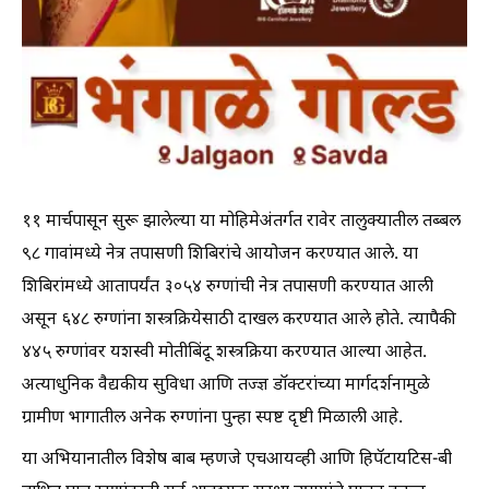
११ मार्चपासून सुरू झालेल्या या मोहिमेअंतर्गत रावेर तालुक्यातील तब्बल
९८ गावांमध्ये नेत्र तपासणी शिबिरांचे आयोजन करण्यात आले. या
शिबिरांमध्ये आतापर्यंत ३०५४ रुग्णांची नेत्र तपासणी करण्यात आली
असून ६४८ रुग्णांना शस्त्रक्रियेसाठी दाखल करण्यात आले होते. त्यापैकी
४४५ रुग्णांवर यशस्वी मोतीबिंदू शस्त्रक्रिया करण्यात आल्या आहेत.
अत्याधुनिक वैद्यकीय सुविधा आणि तज्ज्ञ डॉक्टरांच्या मार्गदर्शनामुळे
ग्रामीण भागातील अनेक रुग्णांना पुन्हा स्पष्ट दृष्टी मिळाली आहे.
या अभियानातील विशेष बाब म्हणजे एचआयव्ही आणि हिपॅटायटिस-बी