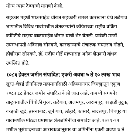
योग्य न्याय देण्याची मागणी केली.
सहकार महर्षी भाऊसाहेब थोरात सहकारी साखर कारखाना येथे तळेगाव
भागातील विविध गावांमधील शेतकऱ्यांनी काँग्रेसच्या राष्ट्रीय वर्किंग
कमिटीचे सदस्य बाळासाहेब थोरात यांची भेट घेतली. यावेळी माजी
उपसभापती अविनाश सोनवणे, कारखान्याचे संचालक संपतराव गोडगे,
हौशीराम सोनवणे, डॉ. संदीप गोर्डे यांच्यासह अनेक शेतकरी बांधव
उपस्थित होते.
१०८३ हेक्टर जमीन संपादित; एकरी अवघा ७ ते १० लाख भाव
सुरत-चेन्नई ग्रीनफिल्ड महामार्गासाठी अहिल्यानगर जिल्ह्यातून एकूण
१०८३.८८ हेक्टर जमीन संपादित केली जात आहे. यामध्ये संगमनेर
तालुक्यातील चिंचोली गुरव, तळेगाव, अजमपूर, आरामपूर, वरझडी बुद्रुक,
वरझडी खुर्द, हसनाबाद, जुने गाव, लोहारे, कासारे, सादतपूर, चिंचपूर या
गावांमधील मोठ्या प्रमाणात शेतजमिनींचा समावेश आहे. २०२१-२२
मधील भूसंपादनाच्या आराखड्यानुसार या जमिनींना एकरी अवघा ७ ते