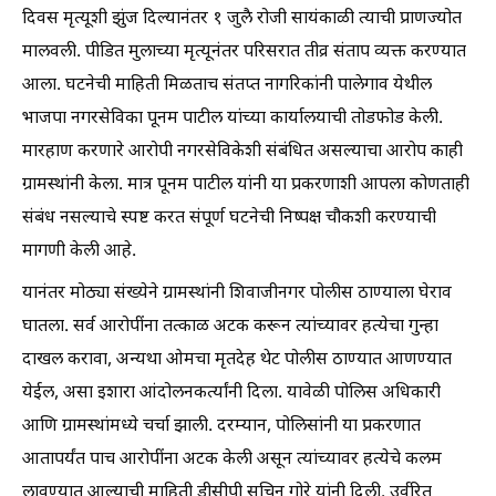
दिवस मृत्यूशी झुंज दिल्यानंतर १ जुलै रोजी सायंकाळी त्याची प्राणज्योत
मालवली. पीडित मुलाच्या मृत्यूनंतर परिसरात तीव्र संताप व्यक्त करण्यात
आला. घटनेची माहिती मिळताच संतप्त नागरिकांनी पालेगाव येथील
भाजपा नगरसेविका पूनम पाटील यांच्या कार्यालयाची तोडफोड केली.
मारहाण करणारे आरोपी नगरसेविकेशी संबंधित असल्याचा आरोप काही
ग्रामस्थांनी केला. मात्र पूनम पाटील यांनी या प्रकरणाशी आपला कोणताही
संबंध नसल्याचे स्पष्ट करत संपूर्ण घटनेची निष्पक्ष चौकशी करण्याची
मागणी केली आहे.
यानंतर मोठ्या संख्येने ग्रामस्थांनी शिवाजीनगर पोलीस ठाण्याला घेराव
घातला. सर्व आरोपींना तत्काळ अटक करून त्यांच्यावर हत्येचा गुन्हा
दाखल करावा, अन्यथा ओमचा मृतदेह थेट पोलीस ठाण्यात आणण्यात
येईल, असा इशारा आंदोलनकर्त्यांनी दिला. यावेळी पोलिस अधिकारी
आणि ग्रामस्थांमध्ये चर्चा झाली. दरम्यान, पोलिसांनी या प्रकरणात
आतापर्यंत पाच आरोपींना अटक केली असून त्यांच्यावर हत्येचे कलम
लावण्यात आल्याची माहिती डीसीपी सचिन गोरे यांनी दिली. उर्वरित