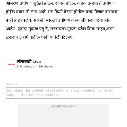
आमरण उपोषण कुठेही होईल, रानात होईल, कडक उन्हात ते उपोषण
होईल यावर मी ठाम आहे. मग किती वेदना होतील याचा विचार करायचा
नाही हे ठरवलंय. सारखी सारखी उपोषणं करुन जीवाला वेदना होत
आहेत. एकदा तुकडा पडू दे, सरकारचा तुकडा पडेल किंवा माझा,असा
इशाराच जरांगे पाटील यांनी यावेळी दिलाय.
लोकशाही Live
6.4k
followers
29k
Stories
Dailyhunt
Disclaimer
: This content has not been generated, created or edited by
Dailyhunt. Publisher: Lokshahi Live
ADVERTISEMENT